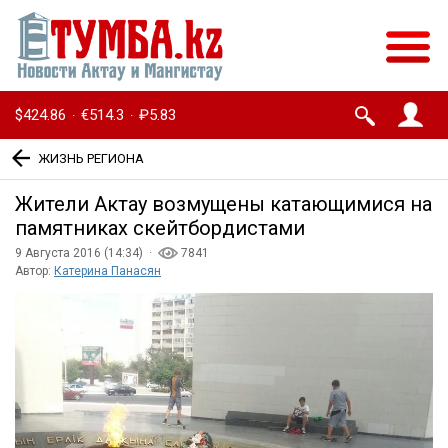
$424.86
€514.3
₽5.83
·
·
ЖИЗНЬ РЕГИОНА
Жители Актау возмущены катающимися на
памятниках скейтбордистами
9 Августа 2016 (14:34) ·
7841
Автор:
Катерина Панасян