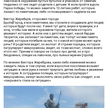
лавочках в окружении пустых бутылок и упаковок от семечек.
Недалеко от них сидят родители с детьми. А если пройти вдоль
Парка победы, то можно заметить 12-летних ребят, которые
лазают по памятникам, либо «отковыривают» надписи на них.
Виктор Жеребцов, сторожил города:
[quote]Город, и все памятники, мы строили и создавали для людей,
которые будут после нас. У меня тут дети, внуки и правнуки, и я
хочу, чтобы они жили в красивом городе, жители которого
уважают историю. А если они с детства видят, какой бардак
творится, как залазают на памятник, как топчут ногами память
людей, которые погибали за них, то о какой истории может идти
речь? И родители видят, но молчат. И стражи порядка, которые
патрулируют микрорайоны, видят, но тоже молчат, словно всего
этого нет. Причем я говорю не только про детей, но и про
бездомных, спящих на лавочках, про пьяных мужчин.[/quote]
По мнению Виктора Жеребцова, каких-либо изменений можно
ожидать лишь в том случае, если взрослое поколение возьмет
ситуацию в свои руки и начнет приучать детям любовь и уважение
к истории. А сотрудники полиции, которые патрулируют
микрорайоны, начнут выполнять свою работы как следует, а не
«закрывать глаза на ситуацию».