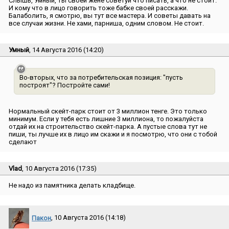
Слышь, Умный, ты своей жене советуй что писать, а что не стоит.
И кому что в лицо говорить тоже бабке своей расскажи.
Балаболить, я смотрю, вы тут все мастера. И советы давать на
все случаи жизни. Не хами, парниша, одним словом. Не стоит.
Умный
, 14 Августа 2016 (14:20)
Во-вторых, что за потребительская позиция: ″пусть
построят″? Постройте сами!
Нормальный скейт-парк стоит от 3 миллион тенге. Это только
минимум. Если у тебя есть лишние 3 миллиона, то пожалуйста
отдай их на строительство скейт-парка. А пустые слова тут не
пиши, ты лучше их в лицо им скажи и я посмотрю, что они с тобой
сделают
Vlad
, 10 Августа 2016 (17:35)
Не надо из памятника делать кладбище.
Пакон
, 10 Августа 2016 (14:18)