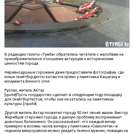
В редакцию газеты «Тумба» обратились читатели с жалобами на
пренебрежительное отношение актаусцев к историческим
ценностям города.
Неравнодушные горожане даже предоставили фотографии, где
юные скейтбордисты катаются прямо у памятника Кашагану и
монумента Вечного огня.
Руслан, житель Актау:
[quote]Пусть государство сделает в следующем году площадку
для скейтбортистов, чтобы они не катались на памятниках
культуры.[/quote]
Другой житель Актау посвятил городу 50 лет своей жизни. Виктор
Жеребцов старожил города, и данную проблему воспринимает
довольно болезненно. Он рассказывает, что каждый вечер
примерно в восемь часов вечера у памятника «Самолетик» в
седьмом микрорайоне можно увидеть пьяных мужчин, лежащих на