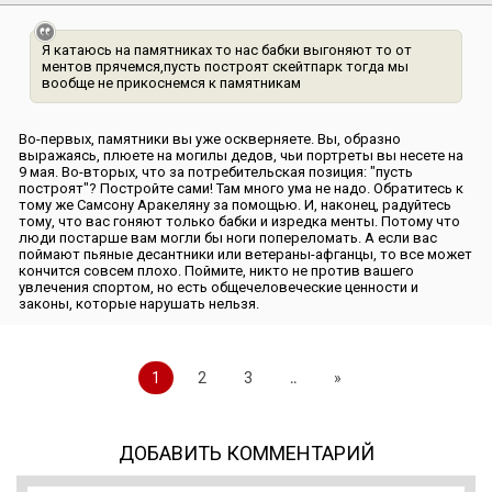
Я катаюсь на памятниках то нас бабки выгоняют то от
ментов прячемся,пусть построят скейтпарк тогда мы
вообще не прикоснемся к памятникам
Во-первых, памятники вы уже оскверняете. Вы, образно
выражаясь, плюете на могилы дедов, чьи портреты вы несете на
9 мая. Во-вторых, что за потребительская позиция: ″пусть
построят″? Постройте сами! Там много ума не надо. Обратитесь к
тому же Самсону Аракеляну за помощью. И, наконец, радуйтесь
тому, что вас гоняют только бабки и изредка менты. Потому что
люди постарше вам могли бы ноги попереломать. А если вас
поймают пьяные десантники или ветераны-афганцы, то все может
кончится совсем плохо. Поймите, никто не против вашего
увлечения спортом, но есть общечеловеческие ценности и
законы, которые нарушать нельзя.
1
2
3
..
»
ДОБАВИТЬ КОММЕНТАРИЙ