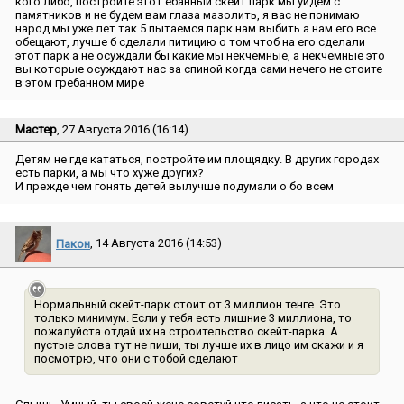
кого либо, постройте этот ебанный скейт парк мы уйдем с
памятников и не будем вам глаза мазолить, я вас не понимаю
народ мы уже лет так 5 пытаемся парк нам выбить а нам его все
обещают, лучше б сделали питицию о том чтоб на его сделали
этот парк а не осуждали бы какие мы некчемные, а некчемные это
вы которые осуждают нас за спиной когда сами нечего не стоите
в этом гребанном мире
Мастер
, 27 Августа 2016 (16:14)
Детям не где кататься, постройте им площядку. В других городах
есть парки, а мы что хуже других?
И прежде чем гонять детей вылучше подумали о бо всем
Пакон
, 14 Августа 2016 (14:53)
Нормальный скейт-парк стоит от 3 миллион тенге. Это
только минимум. Если у тебя есть лишние 3 миллиона, то
пожалуйста отдай их на строительство скейт-парка. А
пустые слова тут не пиши, ты лучше их в лицо им скажи и я
посмотрю, что они с тобой сделают