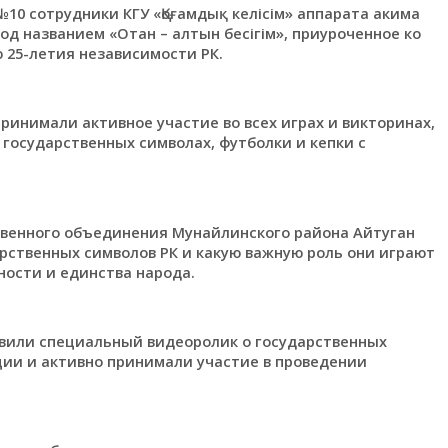
10 сотрудники КГУ «Қоғамдық келісім» аппарата акима
д названием «Отан – алтын бесігім», приуроченное ко
 25-летия независимости РК.
ринимали активное участие во всех играх и викторинах,
государственных символах, футболки и кепки с
енного объединения Мунайлинского района Айтуган
рственных символов РК и какую важную роль они играют
ности и единства народа.
овили специальный видеоролик о государственных
ции и активно принимали участие в проведении