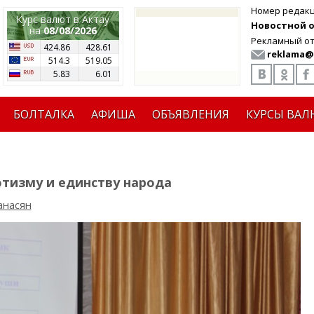
Номер редак
Курс валют в Актау
Новостной от
на
08/08/2026
Рекламный от
424.86
428.61
reklama@
514.3
519.05
5.83
6.01
БОЛТАЛКА
АФИША
ОБЪЯВЛЕНИЯ
КУРСЫ ВАЛ
тизму и единству народа
анасян