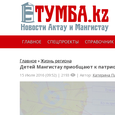
ГЛАВНОЕ
СПЕЦПРОЕКТЫ
СПРАВОЧНИК
Главное
»
Жизнь региона
Детей Мангистау приобщают к патрио
15 Июля 2016 (09:52) |
2193
| Автор:
Катерина П