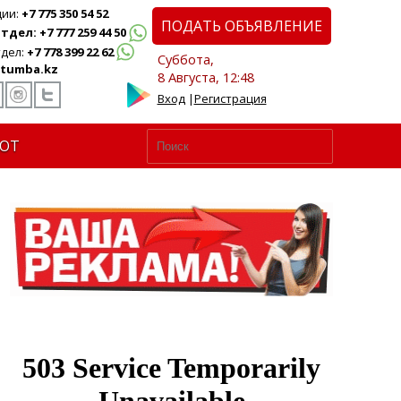
ции:
+7 775 350 54 52
ПОДАТЬ ОБЪЯВЛЕНИЕ
дел: +7 777 259 44 50
дел:
+7 778 399 22 62
Суббота,
tumba.kz
8 Августа, 12:48
Вход
|
Регистрация
ЮТ