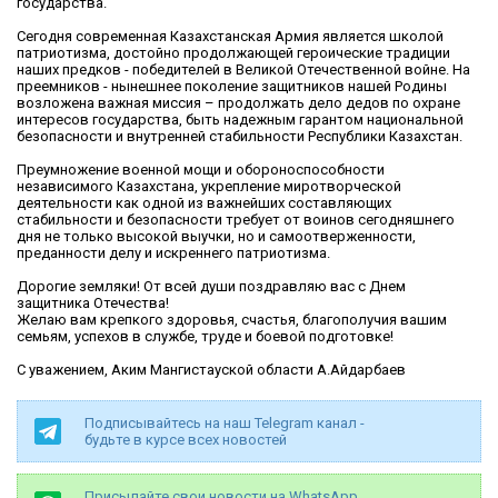
государства.
Сегодня современная Казахстанская Армия является школой
патриотизма, достойно продолжающей героические традиции
наших предков - победителей в Великой Отечественной войне. На
преемников - нынешнее поколение защитников нашей Родины
возложена важная миссия – продолжать дело дедов по охране
интересов государства, быть надежным гарантом национальной
безопасности и внутренней стабильности Республики Казахстан.
Преумножение военной мощи и обороноспособности
независимого Казахстана, укрепление миротворческой
деятельности как одной из важнейших составляющих
стабильности и безопасности требует от воинов сегодняшнего
дня не только высокой выучки, но и самоотверженности,
преданности делу и искреннего патриотизма.
Дорогие земляки! От всей души поздравляю вас с Днем
защитника Отечества!
Желаю вам крепкого здоровья, счастья, благополучия вашим
семьям, успехов в службе, труде и боевой подготовке!
С уважением, Аким Мангистауской области А.Айдарбаев
Подписывайтесь на наш Telegram канал -
будьте в курсе всех новостей
Присылайте свои новости на WhatsApp