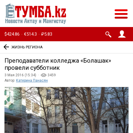
$424.86
€514.3
₽5.83
·
·
ЖИЗНЬ РЕГИОНА
Преподаватели колледжа «Болашак»
провели субботник
3 Мая 2016 (15:34) ·
3459
Автор:
Катерина Панасян