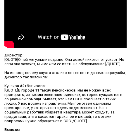
Директор:
[QUOTE]О ней мы узнали недавно. Она домой никого не пускает. Но
если она захочет, мы можем ее взять на обслуживание.[/QUOTE]
На вопрос, почему спустя столько лет ее нет в данных соцслужбы,
директор так пояснила:
Кунзира Айтбатырова:
[QUOTE]В городе 11 тысяч пенсионеров, мы не можем всех
проверить, из них мы выявляем одиноких, которые нуждаются в
социальной помощи. Бывает, что нам ПКСК сообщает о таких
людях. У нас восемь направлений. Мы помогаем одиноким
престарелым, у которых нет здесь родственников. Наш
социальный работник убирает в квартире, может сходить за
продуктами, а что касается тараканов и мышей, то с этими
вопросами нужно обращаться в СЭС.[/QUOTE]
Выводы