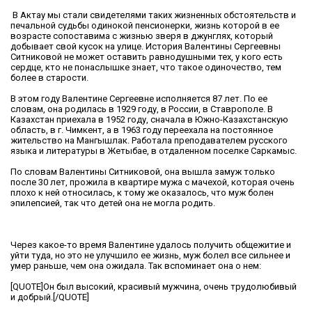
В Актау мы стали свидетелями таких жизненных обстоятельств и
печальной судьбы одинокой пенсионерки, жизнь которой в ее
возрасте сопоставима с жизнью зверя в джунглях, который
добывает свой кусок на улице. История Валентины Сергеевны
Ситниковой не может оставить равнодушными тех, у кого есть
сердце, кто не понаслышке знает, что такое одиночество, тем
более в старости.
В этом году Валентине Сергеевне исполняется 87 лет. По ее
словам, она родилась в 1929 году, в России, в Ставрополе. В
Казахстан приехала в 1952 году, сначала в Южно-Казахстанскую
область, в г. Чимкент, а в 1963 году переехала на постоянное
жительство на Мангышлак. Работала преподавателем русского
языка и литературы в Жетыбае, в отдаленном поселке Саркамыс.
По словам Валентины Ситниковой, она вышла замуж только
после 30 лет, прожила в квартире мужа с мачехой, которая очень
плохо к ней относилась, к тому же оказалось, что муж болен
эпилепсией, так что детей она не могла родить.
Через какое-то время Валентине удалось получить общежитие и
уйти туда, но это не улучшило ее жизнь, муж болел все сильнее и
умер раньше, чем она ожидала. Так вспоминает она о нем:
[QUOTE]Он был высокий, красивый мужчина, очень трудолюбивый
и добрый.[/QUOTE]