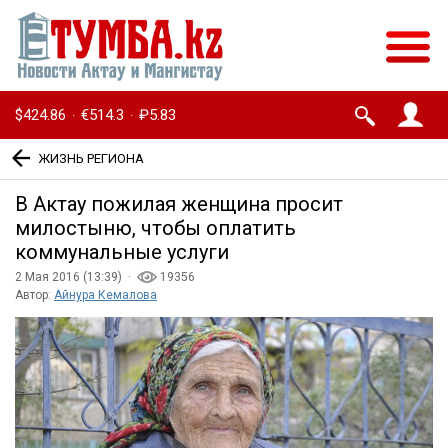
$424.86
€514.3
₽5.83
·
·
ЖИЗНЬ РЕГИОНА
В Актау пожилая женщина просит
милостыню, чтобы оплатить
коммунальные услуги
2 Мая 2016 (13:39) ·
19356
Автор:
Айнура Кемалова