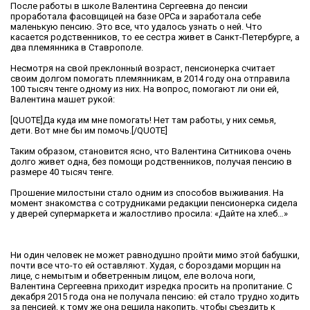
После работы в школе Валентина Сергеевна до пенсии
проработала фасовщицей на базе ОРСа и заработала себе
маленькую пенсию. Это все, что удалось узнать о ней. Что
касается родственников, то ее сестра живет в Санкт-Петербурге, а
два племянника в Ставрополе.
Несмотря на свой преклонный возраст, пенсионерка считает
своим долгом помогать племянникам, в 2014 году она отправила
100 тысяч тенге одному из них. На вопрос, помогают ли они ей,
Валентина машет рукой:
[QUOTE]Да куда им мне помогать! Нет там работы, у них семья,
дети. Вот мне бы им помочь.[/QUOTE]
Таким образом, становится ясно, что Валентина Ситникова очень
долго живет одна, без помощи родственников, получая пенсию в
размере 40 тысяч тенге.
Прошение милостыни стало одним из способов выживания. На
момент знакомства с сотрудниками редакции пенсионерка сидела
у дверей супермаркета и жалостливо просила: «Дайте на хлеб…»
Ни один человек не может равнодушно пройти мимо этой бабушки,
почти все что-то ей оставляют. Худая, с бороздами морщин на
лице, с немытым и обветренным лицом, еле волоча ноги,
Валентина Сергеевна приходит изредка просить на пропитание. С
декабря 2015 года она не получала пенсию: ей стало трудно ходить
за пенсией, к тому же она решила накопить, чтобы съездить к