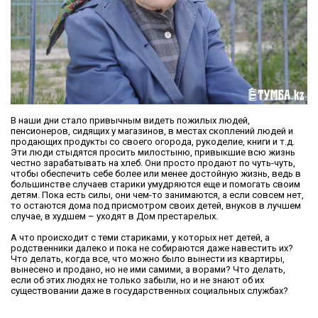
В наши дни стало привычным видеть пожилых людей,
пенсионеров, сидящих у магазинов, в местах скоплений людей и
продающих продукты со своего огорода, рукоделие, книги и т.д.
Эти люди стыдятся просить милостыню, привыкшие всю жизнь
честно зарабатывать на хлеб. Они просто продают по чуть-чуть,
чтобы обеспечить себе более или менее достойную жизнь, ведь в
большинстве случаев старики умудряются еще и помогать своим
детям. Пока есть силы, они чем-то занимаются, а если совсем нет,
то остаются дома под присмотром своих детей, внуков в лучшем
случае, в худшем – уходят в Дом престарелых.
А что происходит с теми стариками, у которых нет детей, а
родственники далеко и пока не собираются даже навестить их?
Что делать, когда все, что можно было вынести из квартиры,
вынесено и продано, но не ими самими, а ворами? Что делать,
если об этих людях не только забыли, но и не знают об их
существовании даже в государственных социальных службах?