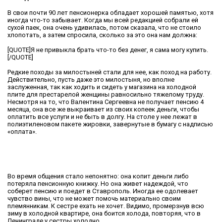
В свои почти 90 лет пенсионерка обладает хорошей памятью, хотя
иногда что-то забывает. Когда мы всей редакцией собрали ей
сухой паек, она очень удивилась, потом сказала, что не стоило
хлопотать, а затем спросила, сколько за это она нам должна:
[QUOTE]Я не привыкла брать что-то без денег, я сама могу купить.
[/QUOTE]
Редкие походы за милостыней стали для нее, как поход на работу.
Действительно, пусть даже это милостыня, но вполне
заслуженная, так как ходить и сидеть у магазина на холодной
плите для престарелой женщины равносильно тяжелому труду.
Несмотря на то, что Валентина Сергеевна не получает пенсию 4
месяца, она все же выкраивает из своих копеек деньги, чтобы
оплатить все услуги и не быть в долгу. На столе у нее лежат в
полиэтиленовом пакете жировки, завернутые в бумагу с надписью
«оплата».
Во время общения стало непонятно: она копит деньги либо
потеряла пенсионную книжку. Но она живет надеждой, что
соберет пенсию и поедет в Ставрополь. Иногда ее одолевает
чувство вины, что не может помочь материально своим
племянникам. К сестре ехать не хочет. Видимо, промерзнув всю
зиму в холодной квартире, она боится холода, повторяя, что в
Ленинграде у сестры холодно.