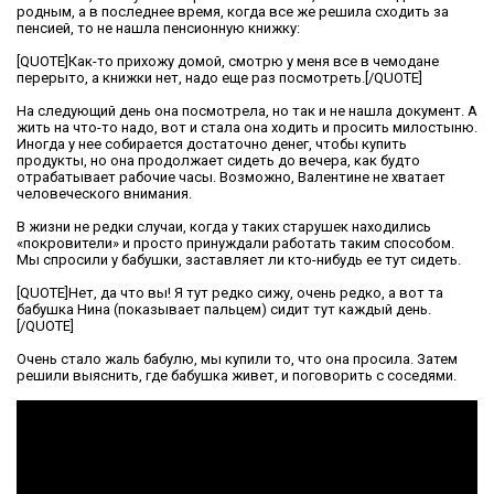
родным, а в последнее время, когда все же решила сходить за
пенсией, то не нашла пенсионную книжку:
[QUOTE]Как-то прихожу домой, смотрю у меня все в чемодане
перерыто, а книжки нет, надо еще раз посмотреть.[/QUOTE]
На следующий день она посмотрела, но так и не нашла документ. А
жить на что-то надо, вот и стала она ходить и просить милостыню.
Иногда у нее собирается достаточно денег, чтобы купить
продукты, но она продолжает сидеть до вечера, как будто
отрабатывает рабочие часы. Возможно, Валентине не хватает
человеческого внимания.
В жизни не редки случаи, когда у таких старушек находились
«покровители» и просто принуждали работать таким способом.
Мы спросили у бабушки, заставляет ли кто-нибудь ее тут сидеть.
[QUOTE]Нет, да что вы! Я тут редко сижу, очень редко, а вот та
бабушка Нина (показывает пальцем) сидит тут каждый день.
[/QUOTE]
Очень стало жаль бабулю, мы купили то, что она просила. Затем
решили выяснить, где бабушка живет, и поговорить с соседями.