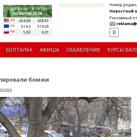
Номер редак
Курс валют в Актау
Новостной от
на
06/08/2026
Рекламный от
424.86
428.61
reklama@
514.3
519.05
5.83
6.01
БОЛТАЛКА
АФИША
ОБЪЯВЛЕНИЯ
КУРСЫ ВАЛ
упировали бомжи
алова