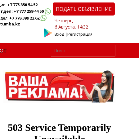
ции:
+7 775 350 54 52
ПОДАТЬ ОБЪЯВЛЕНИЕ
дел: +7 777 259 44 50
дел:
+7 778 399 22 62
Четверг,
tumba.kz
6 Августа, 14:32
Вход
|
Регистрация
ЮТ