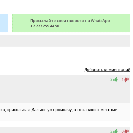
Присылайте свои новости на WhatsApp
+7 777 259 44 50
Добавить комментарий
3
1
тука, прикольная. Дальше уж промолчу, а то заплюют местные
2
0