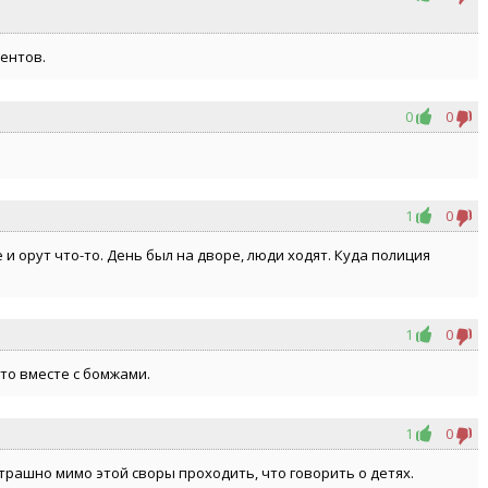
ментов.
0
0
1
0
и орут что-то. День был на дворе, люди ходят. Куда полиция
1
0
то вместе с бомжами.
1
0
трашно мимо этой своры проходить, что говорить о детях.