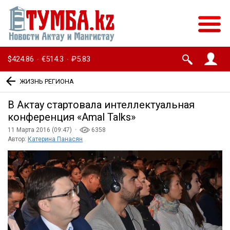
$424.86
€514.3
₽5.83
·
·
ЖИЗНЬ РЕГИОНА
В Актау стартовала интеллектуальная
конференция «Amal Talks»
11 Марта 2016 (09:47) ·
6358
Автор:
Катерина Панасян