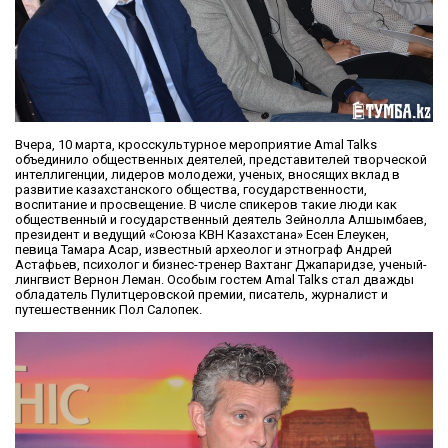
Вчера, 10 марта, кросскультурное мероприятие Amal Talks
объединило общественных деятелей, представителей творческой
интеллигенции, лидеров молодежи, ученых, вносящих вклад в
развитие казахстанского общества, государственности,
воспитание и просвещение. В числе спикеров такие люди как
общественный и государственный деятель Зейнолла Алшымбаев,
президент и ведущий «Союза КВН Казахстана» Есен Елеукен,
певица Тамара Асар, известный археолог и этнограф Андрей
Астафьев, психолог и бизнес-тренер Вахтанг Джапаридзе, ученый-
лингвист Вернон Леман. Особым гостем Amal Talks стал дважды
обладатель Пулитцеровской премии, писатель, журналист и
путешественник Пол Салопек.