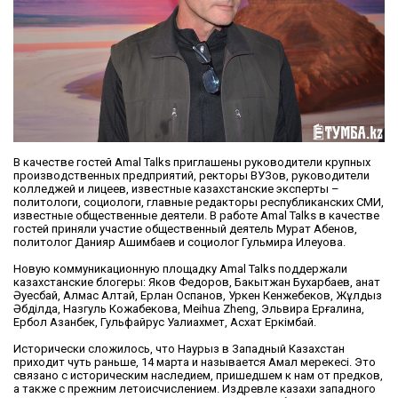
В качестве гостей Amal Talks приглашены руководители крупных
производственных предприятий, ректоры ВУЗов, руководители
колледжей и лицеев, известные казахстанские эксперты –
политологи, социологи, главные редакторы республиканских СМИ,
известные общественные деятели. В работе Amal Talks в качестве
гостей приняли участие общественный деятель Мурат Абенов,
политолог Данияр Ашимбаев и социолог Гульмира Илеуова.
Новую коммуникационную площадку Amal Talks поддержали
казахстанские блогеры: Яков Федоров, Бакытжан Бухарбаев, Қанат
Әуесбай, Алмас Алтай, Ерлан Оспанов, Уркен Кенжебеков, Жұлдыз
Әбділда, Назгуль Кожабекова, Meihua Zheng, Эльвира Ерғалина,
Ербол Азанбек, Гульфайрус Уалиахмет, Асхат Еркімбай.
Исторически сложилось, что Наурыз в Западный Казахстан
приходит чуть раньше, 14 марта и называется Амал мерекесі. Это
связано с историческим наследием, пришедшем к нам от предков,
а также с прежним летоисчислением. Издревле казахи западного