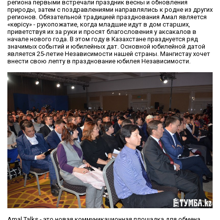
региона первыми встречали праздник весны и обновления
природы, затем с поздравлениями направлялись к родне из других
регионов. Обязательной традицией празднования Амал является
«көрісу» - рукопожатие, когда младшие идут в дом старших,
приветствуя их за руки и просят благословения у аксакалов в
начале нового года. В этом году в Казахстане празднуется ряд
значимых событий и юбилейных дат. Основной юбилейной датой
является 25-летие Независимости нашей страны. Мангистау хочет
внести свою лепту в празднование юбилея Независимости.
Amal Talks - это новая коммуникационная площадка для обмена