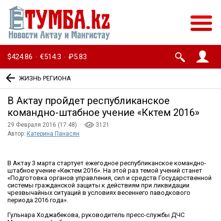
$424.86
€514.3
₽5.83
·
·
ЖИЗНЬ РЕГИОНА
В Актау пройдет республиканское
командно-штабное учение «Көктем 2016»
29 Февраля 2016 (17:48) ·
3121
Автор:
Катерина Панасян
В Актау 3 марта стартует ежегодное республиканское командно-
штабное учение «Көктем 2016». На этой раз темой учений станет
«Подготовка органов управления, сил и средств Государственной
системы гражданской защиты к действиям при ликвидации
чрезвычайных ситуаций в условиях весеннего паводкового
периода 2016 года».
Гульнара Ходжабекова, руководитель пресс-службы ДЧС