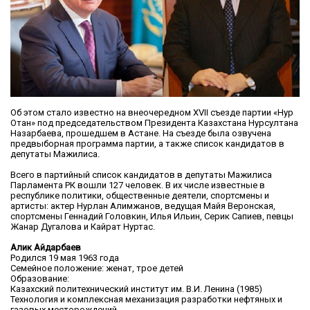
Об этом стало известно на внеочередном XVII съезде партии «Нур
Отан» под председательством Президента Казахстана Нурсултана
Назарбаева, прошедшем в Астане. На съезде была озвучена
предвыборная программа партии, а также список кандидатов в
депутаты Мажилиса.
Всего в партийный список кандидатов в депутаты Мажилиса
Парламента РК вошли 127 человек. В их числе известные в
республике политики, общественные деятели, спортсмены и
артисты: актер Нурлан Алимжанов, ведущая Майя Веронская,
спортсмены Геннадий Головкин, Илья Ильин, Серик Сапиев, певцы
Жанар Дугалова и Кайрат Нуртас.
Алик Айдарбаев
Родился 19 мая 1963 года
Семейное положение: женат, трое детей
Образование:
Казахский политехнический институт им. В.И. Ленина (1985)
Технология и комплексная механизация разработки нефтяных и
газовых месторождений