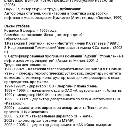
Благодарственное письмо Президента Республики Казахстан
(2005)
Научные, литературные труды, публикации:
Автор ряда статьей, книги «Теория и практика разработки
нефтяного месторождения Кумколь» (Алматы, изд. «Гылым», 1999)
Сакен Утебаев
Родился 8 февраля 1966 года.
Семейное положение: Женат, четверо детей.
Образование:
1.Казахский Политехнический Институт имени К.Сатпаева (1988г.)
2. Национальный Технический Университет имени К.Сатпаева. (2002
г.)
3. Сертифицированная программа компаний "Аджип" "Управление в
нефтегазовом предприятии". (Алматы, Милан, 2001г.)
Трудовая деятельность:
1988-1994гг. - Казахский газоперерабатывающий завод в г. Новый-
Узень.– слесарь технологических установок, секретарь комитета
комсомола, инженер-конструктор, мастер компрессорного цеха,
председатель профкома.
1994-1998 гг. - директор ТОО «Энергия». г.Жана Узень.
1998 – 1999 гг. - начальник отдела ОАО «Алаутрансгаз» , г. Алматы.
1999 г.- менеджер НАК «Казатомпром».
1999 – 2000 гг. - директор департамента по газу и нефтехимии ННК
«Казахойл».
2000 г. - заместитель директора департамента Тенгизского
проекта ННК «Казахойл».
2000 – 2001 гг. - генеральный директор СП «Тенге».
2002 г. - директор департамента МЭМР.
2002 – 2005 гг. - директор департамента НАК «Казатомпром» .