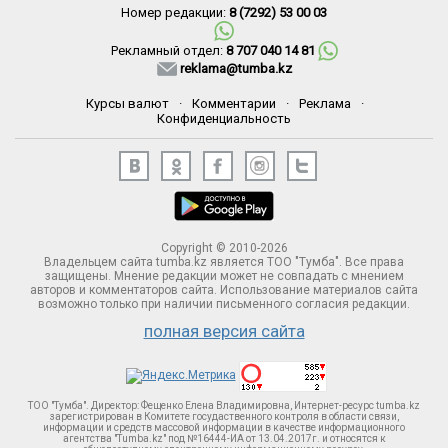
Номер редакции:
8 (7292) 53 00 03
Рекламный отдел:
8 707 040 14 81
reklama@tumba.kz
Курсы валют
·
Комментарии
·
Реклама
·
Конфиденциальность
Copyright © 2010-2026
Владельцем сайта tumba.kz является ТОО "Тумба". Все права
защищены. Мнение редакции может не совпадать с мнением
авторов и комментаторов сайта. Использование материалов сайта
возможно только при наличии письменного согласия редакции.
полная версия сайта
ТОО "Тумба". Директор: Фещенко Елена Владимировна, Интернет-ресурс tumba.kz
зарегистрирован в Комитете госудаственного контроля в области связи,
информации и средств массовой информации в качестве информационного
агентства "Tumba.kz" под №16444-ИА от 13.04.2017г. и относятся к