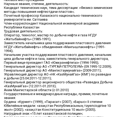
Научные звания, степени, деятельность:
Кандидат технических наук, тема диссертации: «Физико-химические
методы повышения нефтеотдачи пластов»;
Почетный профессор Казахского национально-технического
университета им. Сатпаева
Член-корреспондент Национальной инженерной академии
Республики Казахстан
Трудовая деятельность:
Оператор, технолог, мастер по добыче нефти и газа НГДУ
«Жетыбайнефть» (1985-1991);
Заместитель начальника цеха поддержания пластового давления
НГДУ «Жетыбайнефть» объединения «Мангышлакнефть» (1991-
1994);
Начальник участка поддержания пластового давления, начальник
цеха добычи нефти и газа, заместитель генерального директора,
Первый вице-президент ГАО «Южказнефтегаз» (1994-1995);
Генеральный директор АО «ТУРГАЙ-ПЕТРОЛЕУМ» (09.1995-12.2009);
Генеральный директор АО «Мангистаумунайгаз» (2009-2011);
Управляющий директор АО «НК «КазМунайГаз» (КМГ) по разведке
и добыче (25.04.2011-12.2011);
Генеральный директор акционерного общества «Разведка Добыча
«КазМунайГаз» (12.2011-01.2013);
Аким Мангистауской области (с 01.2013)
Государственные и международные награды, премии, почетные
звания:
Ордена: «Курмет» (1999), «Парасат» (2007), «Барыс» ІІ степени
Юбилейные медали: «Қазақстан Республикасының тәуелсіздігіне 10
жыл» (2002); «Қазақстан Конституциясына 10 жыл» (2005);
Нагрудный знак «15 лет казахстанской полиции»;