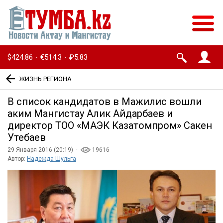
$424.86
€514.3
₽5.83
·
·
ЖИЗНЬ РЕГИОНА
В список кандидатов в Мажилис вошли
аким Мангистау Алик Айдарбаев и
директор ТОО «МАЭК Казатомпром» Сакен
Утебаев
29 Января 2016 (20:19) ·
19616
Автор:
Надежда Шульга