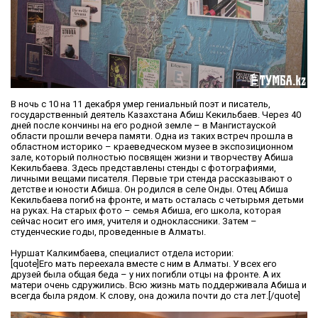
В ночь с 10 на 11 декабря умер гениальный поэт и писатель,
государственный деятель Казахстана Абиш Кекильбаев. Через 40
дней после кончины на его родной земле – в Мангистауской
области прошли вечера памяти. Одна из таких встреч прошла в
областном историко – краеведческом музее в экспозиционном
зале, который полностью посвящен жизни и творчеству Абиша
Кекильбаева. Здесь представлены стенды с фотографиями,
личными вещами писателя. Первые три стенда рассказывают о
детстве и юности Абиша. Он родился в селе Онды. Отец Абиша
Кекильбаева погиб на фронте, и мать осталась с четырьмя детьми
на руках. На старых фото – семья Абиша, его школа, которая
сейчас носит его имя, учителя и одноклассники. Затем –
студенческие годы, проведенные в Алматы.
Нуршат Калкимбаева, специалист отдела истории:
[quote]Его мать переехала вместе с ним в Алматы. У всех его
друзей была общая беда – у них погибли отцы на фронте. А их
матери очень сдружились. Всю жизнь мать поддерживала Абиша и
всегда была рядом. К слову, она дожила почти до ста лет.[/quote]