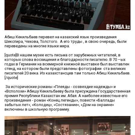
Абиш Кекильбаев перевел на казахский язык произведения
Шекспира, Чехова, Толстого. А его труды , в свою очередь, были
переведены на многие языки мира.
[quote]В нашем музее есть письма от зарубежных читателей, в
которых слова восхищения и благодарности писателю. В 70 –ых
годах в Германии на всемирной книжной выставке был выставлен
стенд, на котором были представлены фотографии ста великих
писателей 20 века. Из казахстансцев там только Абиш Кекильбаев.
[/quote]
За исторические романы «Плеяды - созвездие надежды» и
«Всполохи» Абишу Кекильбаеву была присуждена Государственная
премия Республики Казахстан им. Абая. А наиболее известные его
произведения - роман «Конец легенды», повести «Баллады
забытых лет», «Колодец», «Состязание», «Дом на окраине»
включены в школьную программу.