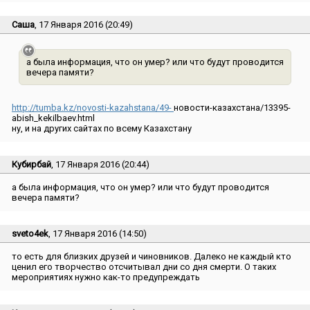
Саша
, 17 Января 2016 (20:49)
а была информация, что он умер? или что будут проводится
вечера памяти?
http://tumba.kz/novosti-kazahstana/49-
новости-казахстана/13395-
abish_kekilbaev.html
ну, и на других сайтах по всему Казахстану
Кубирбай
, 17 Января 2016 (20:44)
а была информация, что он умер? или что будут проводится
вечера памяти?
sveto4ek
, 17 Января 2016 (14:50)
то есть для близких друзей и чиновников. Далеко не каждый кто
ценил его творчество отсчитывал дни со дня смерти. О таких
мероприятиях нужно как-то предупреждать