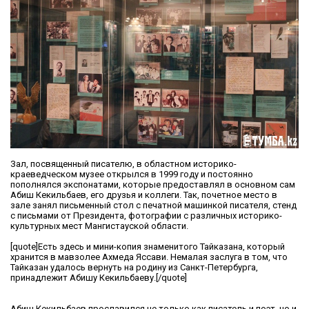
Зал, посвященный писателю, в областном историко-
краеведческом музее открылся в 1999 году и постоянно
пополнялся экспонатами, которые предоставлял в основном сам
Абиш Кекильбаев, его друзья и коллеги. Так, почетное место в
зале занял письменный стол с печатной машинкой писателя, стенд
с письмами от Президента, фотографии с различных историко-
культурных мест Мангистауской области.
[quote]Есть здесь и мини-копия знаменитого Тайказана, который
хранится в мавзолее Ахмеда Яссави. Немалая заслуга в том, что
Тайказан удалось вернуть на родину из Санкт-Петербурга,
принадлежит Абишу Кекильбаеву.[/quote]
Абиш Кекильбаев прославился не только как писатель и поэт, но и