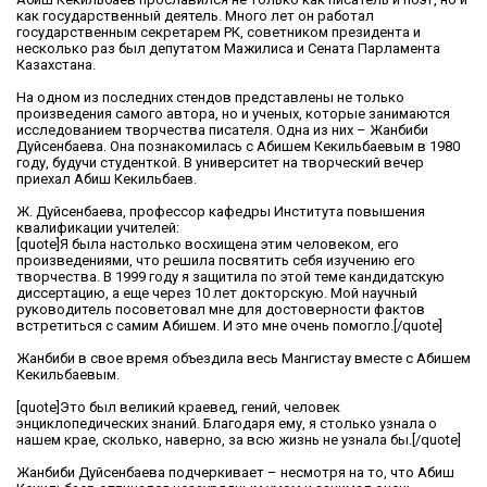
как государственный деятель. Много лет он работал
государственным секретарем РК, советником президента и
несколько раз был депутатом Мажилиса и Сената Парламента
Казахстана.
На одном из последних стендов представлены не только
произведения самого автора, но и ученых, которые занимаются
исследованием творчества писателя. Одна из них – Жанбиби
Дуйсенбаева. Она познакомилась с Абишем Кекильбаевым в 1980
году, будучи студенткой. В университет на творческий вечер
приехал Абиш Кекильбаев.
Ж. Дуйсенбаева, профессор кафедры Института повышения
квалификации учителей:
[quote]Я была настолько восхищена этим человеком, его
произведениями, что решила посвятить себя изучению его
творчества. В 1999 году я защитила по этой теме кандидатскую
диссертацию, а еще через 10 лет докторскую. Мой научный
руководитель посоветовал мне для достоверности фактов
встретиться с самим Абишем. И это мне очень помогло.[/quote]
Жанбиби в свое время объездила весь Мангистау вместе с Абишем
Кекильбаевым.
[quote]Это был великий краевед, гений, человек
энциклопедических знаний. Благодаря ему, я столько узнала о
нашем крае, сколько, наверно, за всю жизнь не узнала бы.[/quote]
Жанбиби Дуйсенбаева подчеркивает – несмотря на то, что Абиш