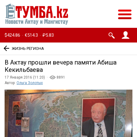
$424.86
€514.3
₽5.83
·
·
ЖИЗНЬ РЕГИОНА
В Актау прошли вечера памяти Абиша
Кекильбаева
17 Января 2016 (11:20) ·
8891
Автор:
Ольга Золотых