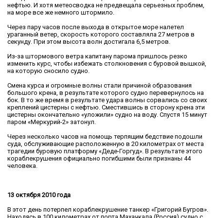
нефтью. И хотя метеосводка не предвещала серьезных проблем,
на море все же немного штормило.
Через пару часов после выхода в открытое море налетел
ураганный ветер, скорость которого составляла 27 метров в
секунду. При этом высота волн достигала 6,5 метров.
Из-за штормового ветра капитану парома пришлось резко
изменить курс, чтобы избежать столкновения с буровой вышкой,
на которую сносило судно.
Смена курса и огромные волны стали причиной образования
большого крена, в результате которого судно перевернулось на
бок. В то же время в результате удара волны сорвались со своих
креплений цистерны с нефтью. Сместившись в сторону крена эти
цистерны окончательно «уложили» судно на воду. Спустя 15 минут
паром «Меркурий-2» затонул.
Через несколько часов на помощь терпящим бедствие подошли
суда, обслуживающие расположенную в 20 километрах от места
трагедии буровую платформу «Деде-Горгуд». В результате этого
кораблекрушения официально погибшими были признаны 44
человека.
13 октября 2010 года
В этот день потерпел кораблекрушение танкер «Григорий Бугров».
Находясь в 100 километрах от порта Махачкала (Россия) судно с