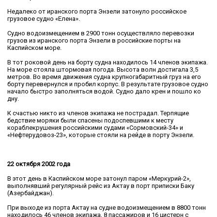
Недалеко от иранского порта Энзели затонуло российское
грузовое судно «Елена».
Судно водоизмещением в 2900 тонн осуществляло перевозки
грузов из иранского порта Энзели в российские порты на
Каспийском море.
В тот роковой день на борту судна находилось 14 членов экипажа.
На море стояла штормовая погода. Высота волн достигала 3,5
метров. Во время движения судна крупногабаритный груз на его
борту перевернулся и пробил корпус. В результате грузовое судно
начало быстро заполняться водой. Судно дало крен и пошло ко
дну.
К счастью никто из членов экипажа не пострадал. Терпящие
бедствие моряки были спасены подоспевшими к месту
кораблекрушения российскими судами «Сормовский-34» и
«Нефтерудовоз-23», которые стояли на рейде в порту Энзели.
22 октября 2002 года
В этот день в Каспийском море затонул паром «Меркурий-2»,
выполнявший регулярный рейс из Актау в порт приписки Баку
(Азербайджан).
При выходе из порта Актау на судне водоизмещением в 8800 тонн
находилось 46 членов экипажа, 8 пассажиров и 16 цистерн с