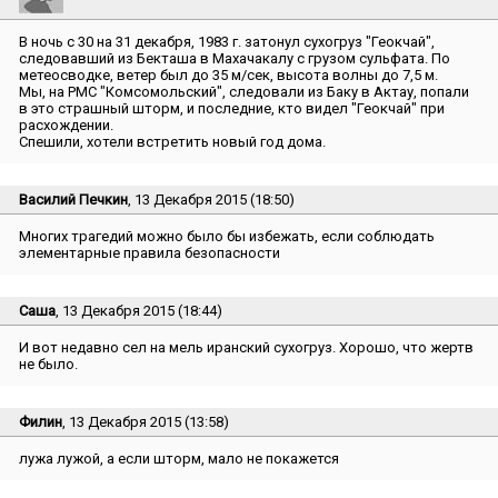
В ночь с 30 на 31 декабря, 1983 г. затонул сухогруз ″Геокчай″,
следовавший из Бекташа в Махачакалу с грузом сульфата. По
метеосводке, ветер был до 35 м/сек, высота волны до 7,5 м.
Мы, на РМС ″Комсомольский″, следовали из Баку в Актау, попали
в это страшный шторм, и последние, кто видел ″Геокчай″ при
расхождении.
Спешили, хотели встретить новый год дома.
Василий Печкин
, 13 Декабря 2015 (18:50)
Многих трагедий можно было бы избежать, если соблюдать
элементарные правила безопасности
Саша
, 13 Декабря 2015 (18:44)
И вот недавно сел на мель иранский сухогруз. Хорошо, что жертв
не было.
Филин
, 13 Декабря 2015 (13:58)
лужа лужой, а если шторм, мало не покажется