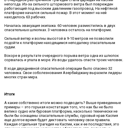
непогода. Из-за сильного штормового ветра был поврежден
работающий под высоким давлением газопровод. На нефтяной
платформе начался сильный пожар. В этот момент на ней
находилось 63 рабочих.
Началась эвакуация экипажа. 60 человек разместились в двух
спасательных шлюпках. 3 человека осталось на платформе.
Сильный ветер и волны высотой в 9-10 метров не позволили
подойти к платформе находящимся неподалеку спасательным
судам.
Вскоре в результате очередного порыва ветра одна из шлюпок
сорвалась и упала в море. Из воды удалось спасти троих человек.
В ходе двухдневной спасательной операции было спасено 32
человека. Свои соболезнования Азербайджану выразили лидеры
многих стран мира.
Итоги
А какие собственно итоги можно подводить? Выше приведенные
примеры – это горькая констатация того, что как бы не было
велико судно или буровая платформа, насколько технически не
были бы оснащены спасательные службы, суровый нрав Каспия
еще долгое время будет диктовать человеку свои правила.
Каждая отдельная трагедия на Каспии, как и ее последствия, это