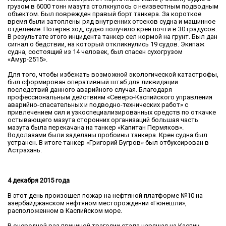
грузом в 6000 тонн мазута столкнулось с неизвестным подводным
объектом. Был поврежден правый борт танкера. За короткое
время были затоплены ряд внутренних отсеков судна и машинное
отделение. Потеряв ход, судно получило крен почти в 30 градусов.
В результате этого инцидента танкер сел кормой на грунт. Был дан
сигнал о бедствии, на который откликнулись 19 судов. Экипаж
судна, состоящий из 14 человек, был спасен сухогрузом
«Амур-2515».
Для того, чтобы избежать возможной экологической катастрофы,
был сформирован оперативный штаб для ликвидации
последствий данного аварийного случая. Благодаря
профессиональным действиям «Северо-Каспийского управления
аварийно-спасательных и подводно-технических работ» с
привлечением сил и узкоспециализированных средств по откачке
остывающего мазута сторонних организаций большая часть
мазута была перекачана на танкер «Капитан Пермяков».
Водолазами были заделаны пробоины танкера. Крен судна был
устранен. В итоге танкер «Григорий Бугров» был отбуксирован в
Астрахань.
4 декабря 2015 года
В этот день произошел пожар на нефтяной платформе №10 на
азербайджанском нефтяном месторождении «Гюнешли»,
расположенном в Каспийском море.
В очередной раз причиной трагедии стала царящая на Каспии