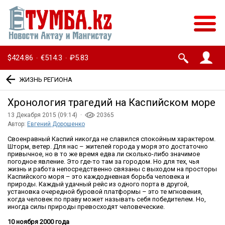
$424.86
€514.3
₽5.83
·
·
ЖИЗНЬ РЕГИОНА
Хронология трагедий на Каспийском море
13 Декабря 2015 (09:14) ·
20365
Автор:
Евгений Дорошенко
Своенравный Каспий никогда не славился спокойным характером.
Шторм, ветер. Для нас – жителей города у моря это достаточно
привычное, но в то же время едва ли сколько-либо значимое
погодное явление. Это где-то там за городом. Но для тех, чья
жизнь и работа непосредственно связаны с выходом на просторы
Каспийского моря – это каждодневная борьба человека и
природы. Каждый удачный рейс из одного порта в другой,
установка очередной буровой платформы – это те мгновения,
когда человек по праву может называть себя победителем. Но,
иногда силы природы превосходят человеческие.
10 ноября 2000 года