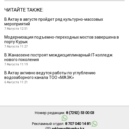
ЧИТАЙТЕ ТАКЖЕ:
В Актау в августе пройдет ряд культурно-массовых
мероприятий
7 Августа 12:51
Модернизация подъемно-переходных мостов завершена в
порту Курык
7 Августа 11:27
В Жанаозене построят междисциплинарный IT-колледж
нового поколения
7 Августа 11:19
В Актау активно ведутся работы по углублению
водозаборного канала ТОО «МАЭК»
6 Августа 11:21
Номер редакции:
8 (7292) 53 00 03
Рекламный отдел:
8 707 040 14 81
reklama@tumba.kz