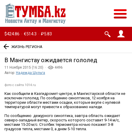
$424.86
€514.3
₽5.83
·
·
ЖИЗНЬ РЕГИОНА
В Мангистау ожидается гололед
11 Ноября 2015 (16:20) ·
4496
Автор:
Надежда Шульга
фото с сайта 1014.ru
Как сообщили в Казгидромет-центре, в Мангистауской области не
исключен гололед. По сообщению синоптиков, 12 ноября на
территории области местами осадки, которые вкупе с нулевой
температурой могут привести к образованию наледи.
По сообщению дежурного синоптика, завтра область ожидает
северо-западный ветер, скорость которого составит 9-14 м/с,
местами 15-20 м/с. Столбик термометра ночью покажет 3-8
градусов тепла, местами 0, а днем 5-10 тепла.