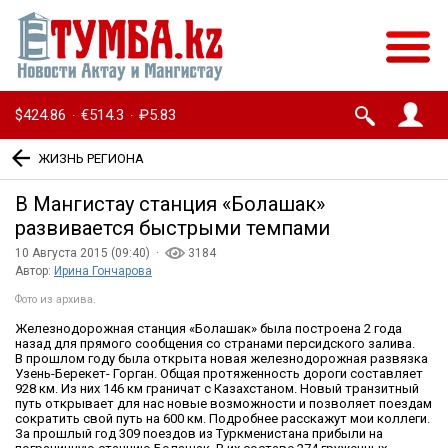
$424.86
€514.3
₽5.83
·
·
ЖИЗНЬ РЕГИОНА
В Мангистау станция «Болашак»
развивается быстрыми темпами
10 Августа 2015 (09:40) ·
3184
Автор:
Ирина Гончарова
Фото из архива.
Железнодорожная станция «Болашак» была построена 2 года
назад для прямого сообщения со странами персидского залива.
В прошлом году была открыта новая железнодорожная развязка
Узень-Берекет- Горган. Общая протяженность дороги составляет
928 км. Из них 146 км граничат с Казахстаном. Новый транзитный
путь открывает для нас новые возможности и позволяет поездам
сократить свой путь на 600 км. Подробнее расскажут мои коллеги.
За прошлый год 309 поездов из Туркменистана прибыли на