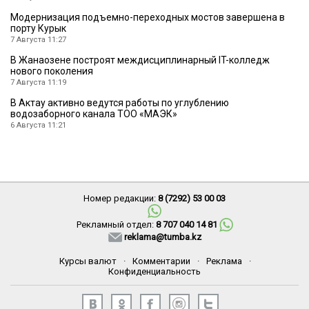
Модернизация подъемно-переходных мостов завершена в
порту Курык
7 Августа 11:27
В Жанаозене построят междисциплинарный IT-колледж
нового поколения
7 Августа 11:19
В Актау активно ведутся работы по углублению
водозаборного канала ТОО «МАЭК»
6 Августа 11:21
Номер редакции:
8 (7292) 53 00 03
Рекламный отдел:
8 707 040 14 81
reklama@tumba.kz
Курсы валют
·
Комментарии
·
Реклама
·
Конфиденциальность