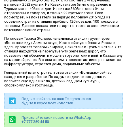
пограничную станцию Болашак. В их составе 274 груженных
вагонов и 2582 пустых. Из Казахстана же было отправлено в
Туркменистан 406 поездов. Из них же 3608 вагонов были
отправлены с товаром, и только 22 пустых вагона. Если
посмотреть на показатели за первую половину 2015 года из
соседних стран на станцию прибыло 120 поездов. 100 поездов с
товаром. Данные показатели говорят о торгово-экономическом
потенциале нашей страны.
По словам Тараса Жолаев, начальника станции грузы через
«Болашак» идут Акмолинскую, Костанайскую области, Россию,
здесь провозят товары из Ирана, Пакистана и Туркменистана. Эта
станция находится на перепутье 9-ти железных дорог, что
позволяет ей обеспечить мощные грузопотоки и выйти Казахстану
на мировой рынок. В связи с этим в поселке активно развивается
инфраструктура, строятся дома, социальные объекты.
Генеральный план строительства станции «Большак» сейчас
находится в разработке. По задумке здесь скоро должны
появится еще одна школа, детский сад, Дом культуры,
спорткомплекс и гостиница.
Подписывайтесь на наш Telegram канал -
будьте в курсе всех новостей
Присылайте свои новости на WhatsApp
+7 777 259 44 50