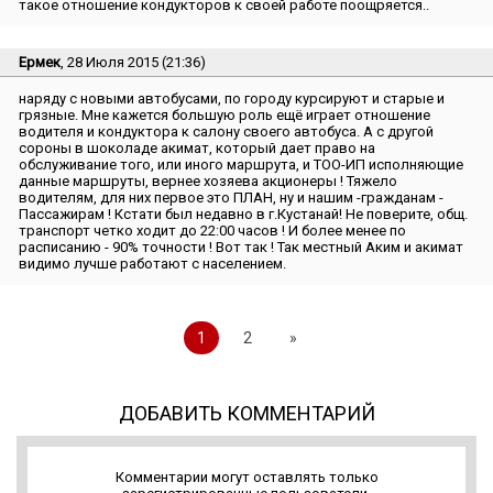
такое отношение кондукторов к своей работе поощряется..
Ермек
, 28 Июля 2015 (21:36)
наряду с новыми автобусами, по городу курсируют и старые и
грязные. Мне кажется большую роль ещё играет отношение
водителя и кондуктора к салону своего автобуса. А с другой
сороны в шоколаде акимат, который дает право на
обслуживание того, или иного маршрута, и ТОО-ИП исполняющие
данные маршруты, вернее хозяева акционеры ! Тяжело
водителям, для них первое это ПЛАН, ну и нашим -гражданам -
Пассажирам ! Кстати был недавно в г.Кустанай! Не поверите, общ.
транспорт четко ходит до 22:00 часов ! И более менее по
расписанию - 90% точности ! Вот так ! Так местный Аким и акимат
видимо лучше работают с населением.
1
2
»
ДОБАВИТЬ КОММЕНТАРИЙ
Комментарии могут оставлять только