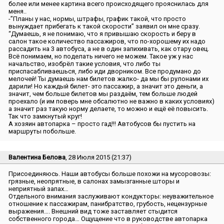
более или менее картина всего происходящего прояснилась для
меня..
-”Планы у нас, нормы, штрафы, график такой, что просто
вынуждает прибегать к такой скорости” заявил он мне сразу.
“Думаешь, я не понимаю, что я привышаю скорость и беру в
салон такое количество пассажиров, что по-хорошему их надо
рассадить на 3 автобуса, а не в один запихивать, как отару овец.
Всё понимаем, но поделать ничего не можем. Такое уж у нас
начальство, изобрёл такие условия, что либо ты
приспасабливаешься, либо иди дворником. Все продумано до
мелочей! Ты думаешь нам билетов жалко- да мы бы рулонами их
дарили! Но каждый билет- это пассажир, а значит это деньги, а
значит, чем больше билетов мы раздаём, тем больше людей
проехало (и им поверь мне обсалютно не важно в каких условиях)
а значит раз такую норму делаете, то можно и ещё её повысить.
Так что замкнутый круг!
А хозяин автопарка – просто гад!!! Автобусов бы пустить на
маршруты побольше.
Валентина Белова
, 28 Июля 2015 (21:37)
Присоединяюсь. Наши автобусы больше похожи на мусоровозы:
грязные, неопрятные, в салонах замызганные шторы и
неприятный запах…
Отдельного внимания заслуживают кондукторы: неуважительное
отношение к пассажирам, панибратство, грубость, нецензурные
выражения…. Внешний вид тоже заставляет стыдится
собственного города… Ощущение что в руководстве автопарка