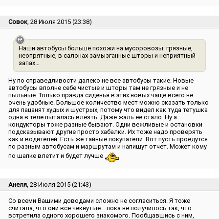
Совок
, 28 Июля 2015 (23:38)
Наши автобусы больше похожи на мусоровозы: грязные,
неопрятные, в салонах замызганные шторы и неприятный
запах…
Ну по справедливости далеко не все автобусы такие. Новые
автобусы вполне себе чистые и шторы там не грязные и не
пыльные. Только правда сиденья в этих новых чаще всего не
очень удобные. Большое количество мест можно сказать только
для пацанят худых и шустрых, потому что видел как туда тетушка
одна в теле пыталась влезть. Даже жаль ее стало. Ну а
кондукторы тоже разные бывают. Одни вежливые и остановки
подсказывают другие просто хабалки. Их тоже надо проверять
как и водителей. Есть же тайные покупатели. Вот пусть проедутся
по разным автобусам и маршрутам и напишут отчет. Может кому
по шапке влетит и будет лучше
Анеля
, 28 Июля 2015 (21:43)
Со всеми Вашими доводами сложно не согласиться. Я тоже
считала, что они все чекнутые… пока не получилось так, что
встретила одного хорошего знакомого. Пообщавшись с ним,