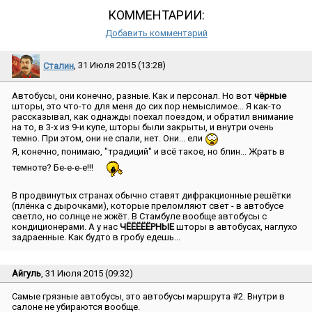
КОММЕНТАРИИ:
Добавить комментарий
Сталин
, 31 Июля 2015 (13:28)
Автобусы, они конечно, разные. Как и персонал. Но вот
чёрные
шторы, это что-то для меня до сих пор немыслимое... Я как-то
рассказывал, как однажды поехал поездом, и обратил внимание
на то, в 3-х из 9-и купе, шторы были закрыты, и внутри очень
темно. При этом, они не спали, нет. Они... ели
Я, конечно, понимаю, ″традиций″ и всё такое, но блин... Жрать в
темноте? Бе-е-е-е!!!
В продвинутых странах обычно ставят дифракционные решётки
(плёнка с дырочками), которые преломляют свет - в автобусе
светло, но солнце не жжёт. В Стамбуле вообще автобусы с
кондиционерами. А у нас
ЧЁЁЁЁЁРНЫЕ
шторы в автобусах, наглухо
задраенные. Как будто в гробу едешь...
Айгуль
, 31 Июля 2015 (09:32)
Самые грязные автобусы, это автобусы маршрута #2. Внутри в
салоне не убираются вообще.