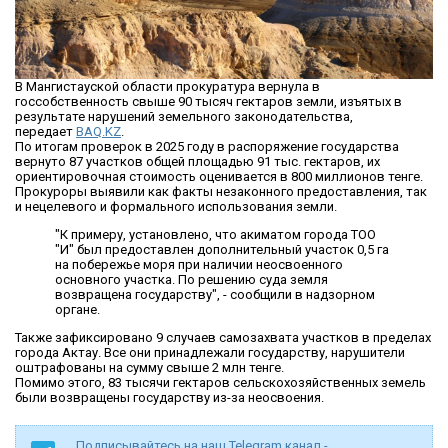
В Мангистауской области прокуратура вернула в
госсобственность свыше 90 тысяч гектаров земли, изъятых в
результате нарушений земельного законодательства,
передает
BAQ.KZ
.
По итогам проверок в 2025 году в распоряжение государства
вернуто 87 участков общей площадью 91 тыс. гектаров, их
ориентировочная стоимость оценивается в 800 миллионов тенге.
Прокуроры выявили как факты незаконного предоставления, так
и нецелевого и формального использования земли.
"К примеру, установлено, что акиматом города ТОО
"И" был предоставлен дополнительный участок 0,5 га
на побережье моря при наличии неосвоенного
основного участка. По решению суда земля
возвращена государству", - сообщили в надзорном
органе.
Также зафиксировано 9 случаев самозахвата участков в пределах
города Актау. Все они принадлежали государству, нарушители
оштрафованы на сумму свыше 2 млн тенге.
Помимо этого, 83 тысячи гектаров сельскохозяйственных земель
были возвращены государству из-за неосвоения.
Подписывайтесь на наш Telegram канал -