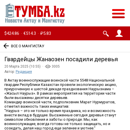
$424.86
€514.3
₽5.83
·
·
ВСЕ О МАНГИСТАУ
Гвардейцы Жанаозен посадили деревья
20 Марта 2025 (10:55) ·
3005
Автор:
Редакция
В Актау военнослужащие воинской части 5548 Национальной
гвардии Республики Казахстан провели экологическую акцию,
приуроченную к шестой декаде празднования Наурызнама –
«Жасыл Наурыз». В рамках мероприятия на территории части
были высажены десятки деревьев.
Командир воинской части, подполковник Марат Нурмуратов,
отметил важность таких инициатив:
"Наурыз – это не только время праздника, но и возможность
внести вклад в будущее. Высаженные сегодня деревья станут
символом обновления и заботы о природе. Мы, как
военнослужащие, всегда готовы не только защищать, но и
созидать, делая наш город еще зеленее и уютнее."