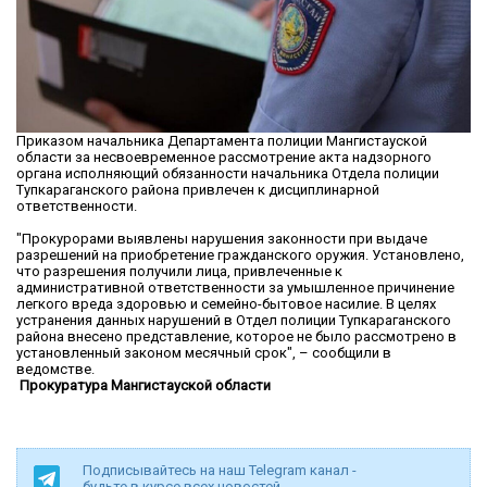
Приказом начальника Департамента полиции Мангистауской
области за несвоевременное рассмотрение акта надзорного
органа исполняющий обязанности начальника Отдела полиции
Тупкараганского района привлечен к дисциплинарной
ответственности.
"Прокурорами выявлены нарушения законности при выдаче
разрешений на приобретение гражданского оружия. Установлено,
что разрешения получили лица, привлеченные к
административной ответственности за умышленное причинение
легкого вреда здоровью и семейно-бытовое насилие. В целях
устранения данных нарушений в Отдел полиции Тупкараганского
района внесено представление, которое не было рассмотрено в
установленный законом месячный срок", – сообщили в
ведомстве.
Прокуратура Мангистауской области
Подписывайтесь на наш Telegram канал -
будьте в курсе всех новостей