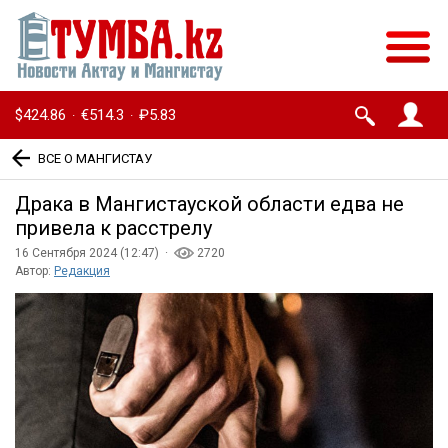
$424.86
€514.3
₽5.83
·
·
ВСЕ О МАНГИСТАУ
Драка в Мангистауской области едва не
привела к расстрелу
16 Сентября 2024 (12:47) ·
2720
Автор:
Редакция