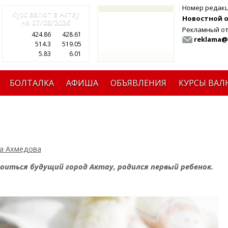
Номер редак
Курс валют в Актау
Новостной от
на
07/08/2026
Рекламный от
424.86
428.61
reklama@
514.3
519.05
5.83
6.01
БОЛТАЛКА
АФИША
ОБЪЯВЛЕНИЯ
КУРСЫ ВАЛ
а Ахмедова
роиться будущий город Актау, родился первый ребенок.