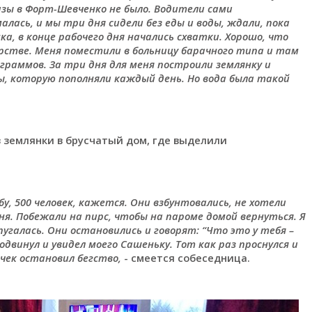
азы в Форт-Шевченко не было. Водители сами
ась, и мы три дня сидели без еды и воды, ждали, пока
ка, в конце рабочего дня начались схватки. Хорошо, что
рстве. Меня поместили в больницу барачного типа и там
ограммов. За три дня для меня построили землянку и
ы, которую пополняли каждый день. Но вода была такой
 землянки в брусчатый дом, где выделили
у, 500 человек, кажется. Они взбунтовались, не хотели
ня. Побежали на пирс, чтобы на пароме домой вернуться. Я
пугалась. Они остановились и говорят: “Что это у тебя –
двинул и увидел моего Сашеньку. Тот как раз проснулся и
очек остановил бегство,
- смеется собеседница.