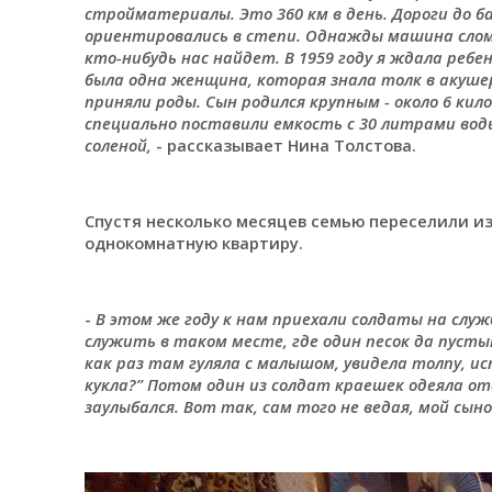
стройматериалы. Это 360 км в день. Дороги до б
ориентировались в степи. Однажды машина сломал
кто-нибудь нас найдет. В 1959 году я ждала ребен
была одна женщина, которая знала толк в акуше
приняли роды. Сын родился крупным - около 6 кил
специально поставили емкость с 30 литрами вод
соленой,
- рассказывает Нина Толстова.
Спустя несколько месяцев семью переселили из
однокомнатную квартиру.
-
В этом же году к нам приехали солдаты на служб
служить в таком месте, где один песок да пусты
как раз там гуляла с малышом, увидела толпу, ис
кукла?” Потом один из солдат краешек одеяла ото
заулыбался. Вот так, сам того не ведая, мой сын