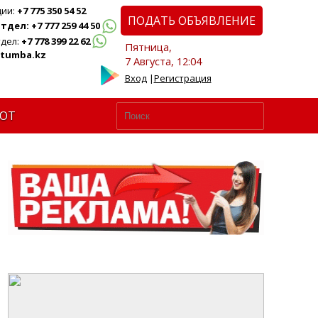
ции:
+7 775 350 54 52
ПОДАТЬ ОБЪЯВЛЕНИЕ
дел: +7 777 259 44 50
дел:
+7 778 399 22 62
Пятница,
tumba.kz
7 Августа, 12:04
Вход
|
Регистрация
ЮТ