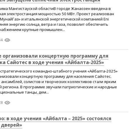
кима Мангистауской областиВ городе Жанаозен введена в
ная электростанция мощностью 50 МВт. Проект реализован
МунайГаз» и итальянской энергетической компанией Eni
иняя энергию солнца, ветра и газа, позволит обеспечить
набжением крупные промышлен...
34
 организовали концертную программу для
ка Сайотес в ходе учения «Айбалта-2025»
-стратегического командно-штабного учения «Айбалта-2025»
низовали концертную программу для населения Сайотес.
ансамблей, солистов и творческих коллективов стали ярким
й региона. В программе звучали патриотические и народные
ациональные танцы, дем...
28
о: в ходе учения «Айбалта – 2025» состоялся
 дверей»