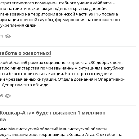
-стратегического командно-штабного учения «Айбалта –
нно-патриотическая акция «День открытых дверей».
ганизовано на территории воинской части 99116 посёлка
ляризации военной службы, формирования патриотического
крепления связи ...
74
 забота о животных!
кой областиВ рамках социального проекта «30 добрых дел»,
летию Министерства по чрезвычайным ситуациям Республики
тся благотворительные акции. На этот раз сотрудники
ии чрезвычайных ситуаций, Отдела дознания и Оперативно-
 Департамента объеди...
08
«Кошкар-Ата» будет высажен 1 миллион
ла
има Мангистауской областиВ Мангистауской области
екультивации хвостохранилища «Кошкар-Ата». С октября на