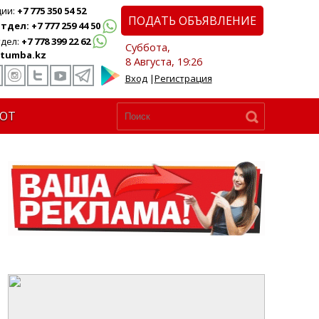
ции:
+7 775 350 54 52
ПОДАТЬ ОБЪЯВЛЕНИЕ
дел: +7 777 259 44 50
дел:
+7 778 399 22 62
Суббота,
tumba.kz
8 Августа, 19:26
Вход
|
Регистрация
ЮТ