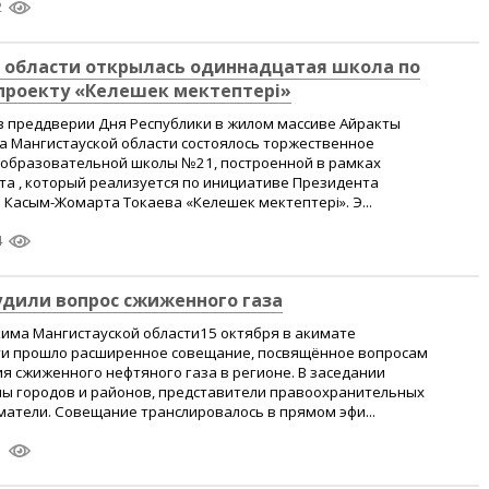
2
 области открылась одиннадцатая школа по
проекту «Келешек мектептері»
 в преддверии Дня Республики в жилом массиве Айракты
а Мангистауской области состоялось торжественное
образовательной школы №21, построенной в рамках
а , который реализуется по инициативе Президента
 Касым-Жомарта Токаева «Келешек мектептері». Э...
4
удили вопрос сжиженного газа
кима Мангистауской области15 октября в акимате
ти прошло расширенное совещание, посвящённое вопросам
я сжиженного нефтяного газа в регионе. В заседании
мы городов и районов, представители правоохранительных
атели. Совещание транслировалось в прямом эфи...
1