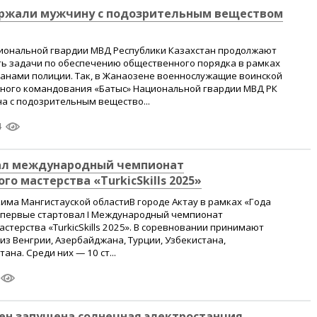
ржали мужчину с подозрительным веществом
ональной гвардии МВД Республики Казахстан продолжают
ь задачи по обеспечению общественного порядка в рамках
ганами полиции. Так, в Жанаозене военнослужащие воинской
ьного командования «Батыс» Национальной гвардии МВД РК
а с подозрительным вещество...
4
вал международный чемпионат
о мастерства «TurkicSkills 2025»
кима Мангистауской областиВ городе Актау в рамках «Года
впервые стартовал I Международный чемпионат
стерства «TurkicSkills 2025». В соревновании принимают
 из Венгрии, Азербайджана, Турции, Узбекистана,
ана. Среди них — 10 ст...
ен запущена солнечная электростанция