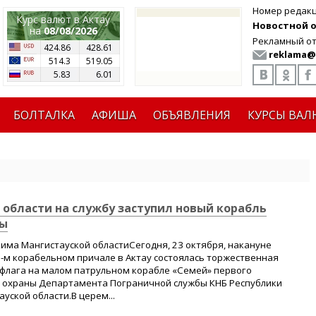
Номер редак
Курс валют в Актау
Новостной от
на
08/08/2026
Рекламный от
424.86
428.61
reklama@
514.3
519.05
5.83
6.01
БОЛТАЛКА
АФИША
ОБЪЯВЛЕНИЯ
КУРСЫ ВАЛ
 области на службу заступил новый корабль
ны
кима Мангистауской областиСегодня, 23 октября, накануне
0-м корабельном причале в Актау состоялась торжественная
флага на малом патрульном корабле «Семей» первого
 охраны Департамента Пограничной службы КНБ Республики
уской области.В церем...