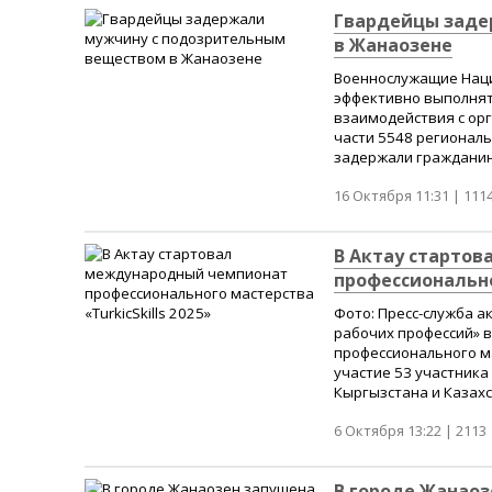
Гвардейцы заде
в Жанаозене
Военнослужащие Наци
эффективно выполнят
взаимодействия с ор
части 5548 регионал
задержали гражданин
16 Октября 11:31 |
111
В Актау старто
профессиональног
Фото: Пресс-служба а
рабочих профессий» 
профессионального ма
участие 53 участника
Кыргызстана и Казахст
6 Октября 13:22 |
2113
В городе Жанаоз