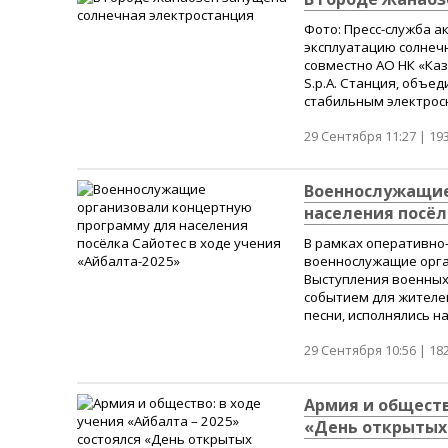
Фото: Пресс-служба а
эксплуатацию солнеч
совместно АО НК «Каз
S.p.A. Станция, объед
стабильным электрос
29 Сентября 11:27 |
19
Военнослужащие
населения посёл
В рамках оперативно
военнослужащие орга
Выступления военных 
событием для жителе
песни, исполнялись н
29 Сентября 10:56 |
18
Армия и обществ
«День открытых