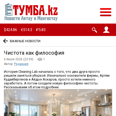
$424.86
€514.3
₽5.83
·
·
ВАЖНЫЕ НОВОСТИ
Чистота как философия
6 Июля 2026 (23:59) ·
1
Автор:
Редакция
История Cleaning Lab началась с того, что два друга просто
решили заняться уборкой. Изначально основатели фирмы, Артем
Кудайбергенов и Айдын Аскаров, просто хотели немного
заработать. А потом создали новую философию чистоты.
Рассказываем об этом подробнее.