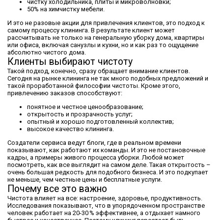
чистку холодильника, плиты и микроволновки;
50% на химчистку мебели.
И это не разовые акции для привлечения клиентов, это подход к
самому процессу клининга. В результате клиент может
рассчитывать не только на генеральную уборку дома, квартиры
или офиса, включая санузлы и кухни, но и как раз то ощущение
абсолютно чистого дома.
Клиенты выбирают чистоту
Такой подход, конечно, сразу обращает внимание клиентов.
Сегодня на рынке клининга не так много подобных предложений и
такой проработанной философии чистоты. Кроме этого,
привлечению заказов способствуют:
понятное и честное ценообразование;
открытость и прозрачность услуг;
опытный и хорошо подготовленный коллектив;
высокое качество клининга.
Создатели сервиса ведут блоги, где в реальном времени
показывают, как работают их команды. И это не постановочные
кадры, а примеры живого процесса уборки. Любой может
посмотреть, как все выглядит на самом деле. Такая открытость –
очень большая редкость для подобного бизнеса. И это подкупает
не меньше, чем честные цены и бесплатные услуги.
Почему все это важно
Чистота влияет на все: настроение, здоровье, продуктивность.
Исследования показывают, что в упорядоченном пространстве
человек работает на 20-30 % эффективнее, а отдыхает намного