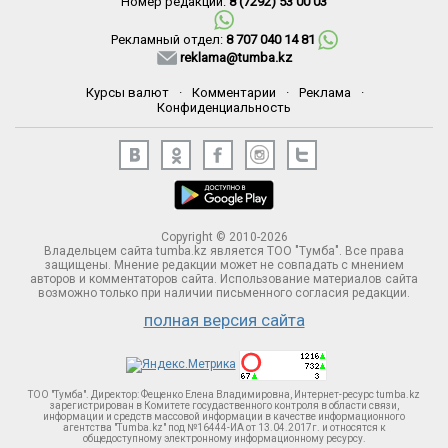
Номер редакции:
8 (7292) 53 00 03
Рекламный отдел:
8 707 040 14 81
reklama@tumba.kz
Курсы валют
·
Комментарии
·
Реклама
·
Конфиденциальность
Copyright © 2010-2026
Владельцем сайта tumba.kz является ТОО "Тумба". Все права
защищены. Мнение редакции может не совпадать с мнением
авторов и комментаторов сайта. Использование материалов сайта
возможно только при наличии письменного согласия редакции.
полная версия сайта
ТОО "Тумба". Директор: Фещенко Елена Владимировна, Интернет-ресурс tumba.kz
зарегистрирован в Комитете госудаственного контроля в области связи,
информации и средств массовой информации в качестве информационного
агентства "Tumba.kz" под №16444-ИА от 13.04.2017г. и относятся к
общедоступному электронному информационному ресурсу.