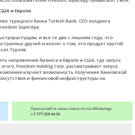
США и Европе
пке турецкого банка Turkish Bank. CEO холдинга
 Freedom SuperApp.
строрастущим, и все те два с лишним года, что
транных друзей и коллег о том, что продукт крутой.
исал Турлов.
ть направления бизнеса в Европе и США, где запуск
этого, Freedom Holding Corp. рассматривает запуск
 компания изучает возможность получения банковской
рисутствия и финансовой инфраструктуры на
Присылайте свои новости на WhatsApp
+7 777 259 44 50