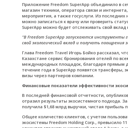
Приложение Freedom SuperApp объединило в себе
магазин техники, оператора связи и интернета,
мероприятия, а также госуслуги. Из последних 
можно записаться к врачу или проверить стату
SuperApp можно будет отслеживать свой вклад 
“В Freedom SuperApp запускаются инструменты 
свой экологический вклад и получать поощрения з
Глава Freedom Travel Игорь Бойко рассказал, чт
Казахстане сервис бронирования отелей по всем
международных площадок, благодаря прямым до
течение года в SuperApp появятся трансферы, 
визы через партнеров компании.
Финансовые показатели эффективности экос
В последней финансовой отчетности, опубликова
отразил результаты экосистемного подхода. За
получила $1,68 млрд выручки, чистая прибыль п
Общее количество клиентов, с учетом пользов
экосистемы Freedom Holding Corp., превысило 11
клиентов страховых компаний стало 1,2 млн, а 