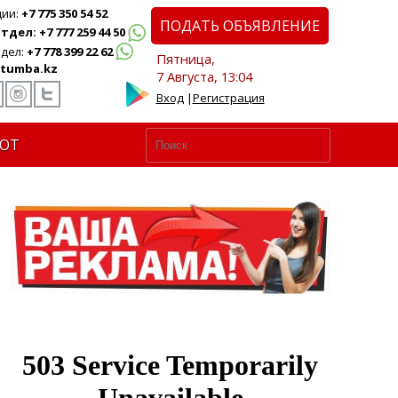
ции:
+7 775 350 54 52
ПОДАТЬ ОБЪЯВЛЕНИЕ
дел: +7 777 259 44 50
дел:
+7 778 399 22 62
Пятница,
tumba.kz
7 Августа, 13:04
Вход
|
Регистрация
ЮТ