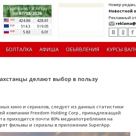
Номер редак
Курс валют в Актау
Новостной от
на
07/08/2026
Рекламный от
424.86
428.61
reklama@
514.3
519.05
5.83
6.01
БОЛТАЛКА
АФИША
ОБЪЯВЛЕНИЯ
КУРСЫ ВАЛ
азахстанцы делают выбор в пользу
ных кино и сериалов, следует из данных статистики
ей компании Freedom Holding Corp., принадлежащей
нта приходится почти 80% медиапотребления на
рят фильмы и сериалы в приложении SuperApp.