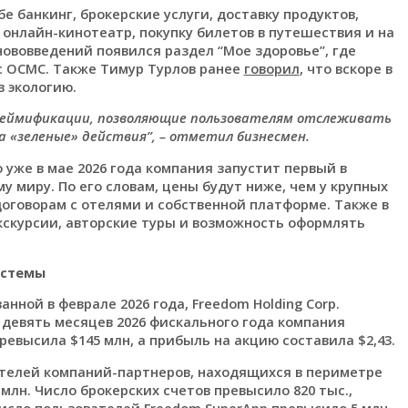
 банкинг, брокерские услуги, доставку продуктов,
 онлайн-кинотеатр, покупку билетов в путешествия и на
нововведений появился раздел “Мое здоровье”, где
с ОСМС. Также Тимур Турлов ранее
говорил
, что вскоре в
в экологию.
геймификации, позволяющие пользователям отслеживать
а «зеленые» действия”, – отметил бизнесмен.
о уже в мае 2026 года компания запустит первый в
у миру. По его словам, цены будут ниже, чем у крупных
говорам с отелями и собственной платформе. Также в
экскурсии, авторские туры и возможность оформлять
истемы
нной в феврале 2026 года, Freedom Holding Corp.
 девять месяцев 2026 фискального года компания
ревысила $145 млн, а прибыль на акцию составила $2,43.
ателей компаний-партнеров, находящихся в периметре
 млн. Число брокерских счетов превысило 820 тыс.,
число пользователей Freedom SuperApp превысило 5 млн.