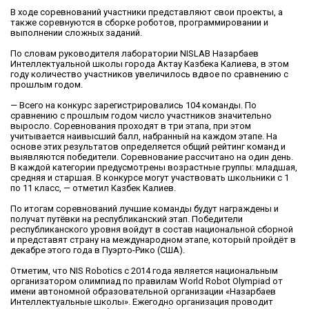
В ходе соревнований участники представляют свои проекты, а
также соревнуются в сборке роботов, программировании и
выполнении сложных заданий.
По словам руководителя лаборатории NISLAB Назарбаев
Интеллектуальной школы города Актау Казбека Калиева, в этом
году количество участников увеличилось вдвое по сравнению с
прошлым годом.
— Всего на конкурс зарегистрировались 104 команды. По
сравнению с прошлым годом число участников значительно
выросло. Соревнования проходят в три этапа, при этом
учитывается наивысший балл, набранный на каждом этапе. На
основе этих результатов определяется общий рейтинг команд и
выявляются победители. Соревнование рассчитано на один день.
В каждой категории предусмотрены возрастные группы: младшая,
средняя и старшая. В конкурсе могут участвовать школьники с 1
по 11 класс, — отметил Казбек Калиев.
По итогам соревнований лучшие команды будут награждены и
получат путёвки на республиканский этап. Победители
республиканского уровня войдут в состав национальной сборной
и представят страну на международном этапе, который пройдёт в
декабре этого года в Пуэрто-Рико (США).
Отметим, что NIS Robotics с 2014 года является национальным
организатором олимпиад по правилам World Robot Olympiad от
имени автономной образовательной организации «Назарбаев
Интеллектуальные школы». Ежегодно организация проводит