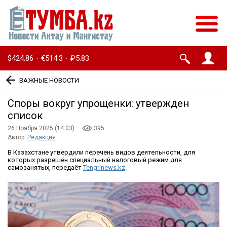
$424.86
€514.3
₽5.83
·
·
ВАЖНЫЕ НОВОСТИ
Cпоры вокруг упрощенки: утвержден
список
26 Ноября 2025 (14:03) ·
395
Автор:
Редакция
В Казахстане утвердили перечень видов деятельности, для
которых разрешён специальный налоговый режим для
самозанятых, передаёт
Tengrinews.kz
.