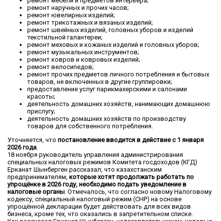
ремонт мебели и предметов интерьера;
ремонт наручных и прочих часов;
ремонт ювелирных изделий;
ремонт трикотажных и вязаных изделий;
ремонт швейных изделий, головных уборов и изделий
текстильной галантереи;
ремонт меховых и кожаных изделий и головных уборов;
ремонт музыкальных инструментов;
ремонт ковров и ковровых изделий;
ремонт велосипедов;
ремонт прочих предметов личного потребления и бытовых
товаров, не включенных в другие группировки;
предоставление услуг парикмахерскими и салонами
красоты;
деятельность домашних хозяйств, нанимающих домашнюю
прислугу;
деятельность домашних хозяйств по производству
товаров для собственного потребления.
Уточняется, что
постановление вводится в действие с 1 января
2026 года
.
18 ноября руководитель управления администрирования
специальных налоговых режимов Комитета госдоходов (КГД)
Ерканат Шынберген рассказал, что казахстанским
предпринимателям,
которые хотят продолжать работать по
упрощёнке в 2026 году, необходимо подать уведомление в
налоговые органы
. Отмечалось, что согласно новому Налоговому
кодексу, специальный налоговый режим (СНР) на основе
упрощённой декларации будет действовать для всех видов
бизнеса, кроме тех, что оказались в запретительном списке.