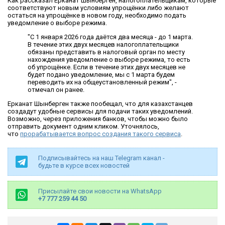
Как рассказал Ерканат Шынберген, налогоплательщикам, которые
соответствуют новым условиям упрощёнки либо желают
остаться на упрощёнке в новом году, необходимо подать
уведомление о выборе режима.
"С 1 января 2026 года даётся два месяца - до 1 марта.
В течение этих двух месяцев налогоплательщики
обязаны представить в налоговый орган по месту
нахождения уведомление о выборе режима, то есть
об упрощёнке. Если в течение этих двух месяцев не
будет подано уведомление, мы с 1 марта будем
переводить их на общеустановленный режим", -
отмечал он ранее.
Ерканат Шынберген также пообещал, что для казахстанцев
создадут удобные сервисы для подачи таких уведомлений.
Возможно, через приложения банков, чтобы можно было
отправить документ одним кликом. Уточнялось,
что
прорабатывается вопрос создания такого сервиса
.
Подписывайтесь на наш Telegram канал -
будьте в курсе всех новостей
Присылайте свои новости на WhatsApp
+7 777 259 44 50