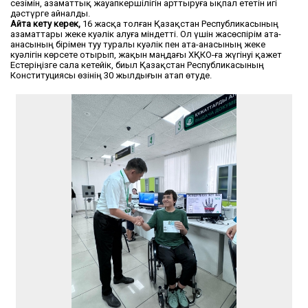
сезімін, азаматтық жауапкершілігін арттыруға ықпал ететін игі
дәстүрге айналды.
Айта кету керек,
16 жасқа толған Қазақстан Республикасының
азаматтары жеке куәлік алуға міндетті. Ол үшін жасөспірім ата-
анасының бірімен туу туралы куәлік пен ата-анасының жеке
куәлігін көрсете отырып, жақын маңдағы ХҚКО-ға жүгінуі қажет
Естеріңізге сала кетейік, биыл Қазақстан Республикасының
Конституциясы өзінің 30 жылдығын атап өтуде.