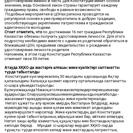
удостоверений именно в честь Дня Конституции имеет особое
значение, ведь Основной закон страны гарантирует каждому
гражданину права, свободы и равные возможности.
Подобные мероприятия в ЦОНах региона проводятся на
регулярной основе и уже превратились в добрую традицию,
способствующую укреплению патриотизма и гражданской
идентичности молодежи.
Стоит отметить, что
по достижении 16 лет граждане Республики
Казахстан обязаны получить удостоверение личности. Для этого
подростку необходимо вместе с одним из родителей обратиться в
ближайший ЦОН, предъявив свидетельство о рождении и
удостоверение личности родителя.
Напомним, в этом году Конституция Республики Казахстан
отмечает свое 30-летие.
Ақтауда ХҚКО-да жастарға алғашқы жеке куәліктері салтанатты
түрде табысталды
Конституция күні мерекесінің 30 жылдығы қарсаңында Ақтау
қаласындағы Халыққа қызмет көрсету орталығында салтанатты
іс-шара ұйымдастырылды.
Бұлкүніжақында16жасқатолғанжасөспірімдергеерекшеназар
аударылды.Оларүшінрәсімшынмәніндемаңыздыоқиғаболды -
жасазаматтарөздерініңалғашқы жеке куәліктеріналды.
Негізгі құжатты алу ересек өмірдің басталуын білдіреді, жаңа
мүмкіндіктер ашады және қоғам мен мемлекет алдындағы
жауапкершілікті көрсетеді. Жеке куәліктердің дәл Конституция
күніне орай табысталуының айрықша мәні бар, өйткені еліміздің
Негізгі заңы әрбір азаматтың құқықтары мен бостандықтарына
кепілдік береді. Мұндай іс-шаралар өңірдегі ХҚКО-ларда
тұрақты түрде өткізіліп келеді және жастардың патриоттық