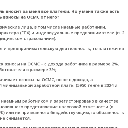
ь вносит за меня все платежи. Но у меня также есть
 взносы на ОСМС от него?
еские лица, в том числе наемные работники,
арактера (ГПХ) и индивидуальные предприниматели (п. 2
дицинском страховании»).
и предпринимательскую деятельность, то платежи на
я взносы на ОСМС – с дохода работника в размере 2%,
ботодателя в размере 3%;
чивает взносы на ОСМС, но не с дохода, а
4 минимальной заработной платы (5950 тенге в 2024 и
 наемным работником и зарегистрировано в качестве
овившего представление налоговой отчетности (в
РК) или не признанного бездействующим,то обязанность
 не снимается.
тодатель не может внести за меня оплату, платежи