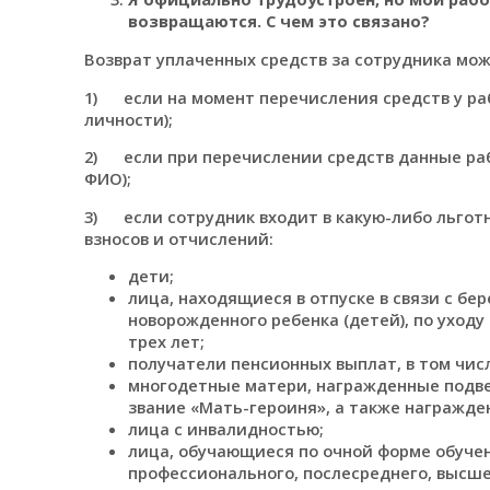
возвращаются. С чем это связано?
Возврат уплаченных средств за сотрудника мо
1) если на момент перечисления средств у ра
личности);
2) если при перечислении средств данные раб
ФИО);
3) если сотрудник входит в какую-либо льгот
взносов и отчислений:
дети;
лица, находящиеся в отпуске в связи с б
новорожденного ребенка (детей), по уходу
трех лет;
получатели пенсионных выплат, в том чис
многодетные матери, награжденные подвес
звание «Мать-героиня», а также награжден
лица с инвалидностью;
лица, обучающиеся по очной форме обучен
профессионального, послесреднего, высше