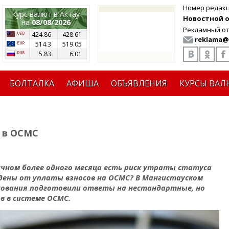
Номер редак
Курс валют в Актау
Новостной от
на
08/08/2026
Рекламный от
424.86
428.61
reklama@
514.3
519.05
5.83
6.01
БОЛТАЛКА
АФИША
ОБЪЯВЛЕНИЯ
КУРСЫ ВАЛ
е в ОСМС
ничном более одного месяца есть риск утраты статуса
ждены от уплаты взносов на ОСМС? В Мангистауском
хования подготовили ответы на нестандартные, но
в в системе ОСМС
.