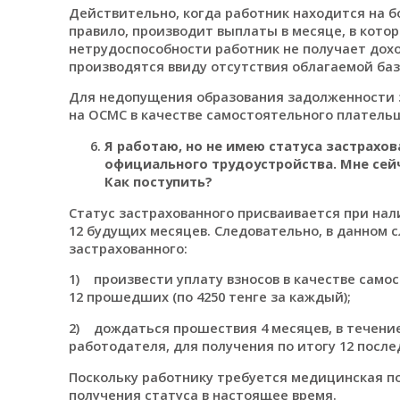
Действительно, когда работник находится на б
правило, производит выплаты в месяце, в кот
нетрудоспособности работник не получает дох
производятся ввиду отсутствия облагаемой баз
Для недопущения образования задолженности з
на ОСМС в качестве самостоятельного платель
Я работаю, но не имею статуса застрахов
официального трудоустройства. Мне сейч
Как поступить?
Статус застрахованного присваивается при на
12 будущих месяцев. Следовательно, в данном с
застрахованного:
1) произвести уплату взносов в качестве само
12 прошедших (по 4250 тенге за каждый);
2) дождаться прошествия 4 месяцев, в течение
работодателя, для получения по итогу 12 посл
Поскольку работнику требуется медицинская п
получения статуса в настоящее время.