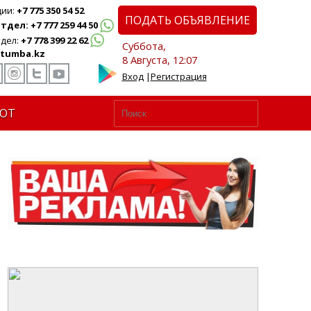
ции:
+7 775 350 54 52
ПОДАТЬ ОБЪЯВЛЕНИЕ
дел: +7 777 259 44 50
дел:
+7 778 399 22 62
Суббота,
tumba.kz
8 Августа, 12:07
Вход
|
Регистрация
ЮТ