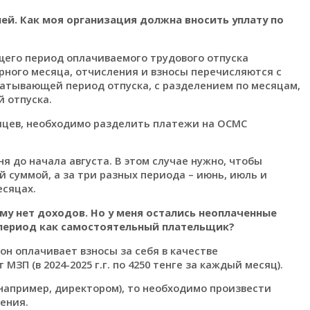
н
ей.
Как
моя организация
должна
вносить
у
плату по
щего период оплачиваемого трудового отпуска
рного месяца, отчисления и взносы перечисляются с
атывающей период отпуска, с разделением по месяцам,
 отпуска.
сяцев, необходимо разделить платежи на ОСМС
я до начала августа. В этом случае нужно, чтобы
 суммой, а за три разных периода – июнь, июль и
есяцах.
му нет доходов. Но у меня остались неоплаченные
т период как самостоятельный плательщик?
он оплачивает взносы за себя в качестве
ЗП (в 2024-2025 г.г. по 4250 тенге за каждый месяц).
например, директором), то необходимо произвести
ления.