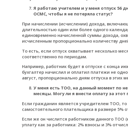
Я работаю учителем и у меня отпуск
56 д
ОСМС
, чтобы я не потеряла статус
?
При начислении (исчислении) дохода, включаю
длительностью один или более одного календа
единовременно начисленной суммы дохода, охв
исчисленным пропорционально количеству дней
То есть, если отпуск охватывает несколько ме
соответственно по периодам.
Например, работник будет в отпуске с конца июн
бухгалтер начислил и оплатил платежи не одной
август, пропорционально дням отпуска в этих м
У меня есть ТОО, на данный момент по не
месяцы. Могу ли я внести оплату за это
Если гражданин является учредителем ТОО, то 
самостоятельного плательщика в размере 5% от М
Если же он числится работником данного ТОО (
уплату как за работника: 2% взносы и 3% отчис