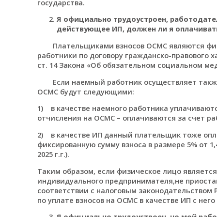
государства.
Я официально трудоустроен, работодател
действующее ИП, должен ли я оплачивать
Плательщиками взносов ОСМС являются физич
работники по договору гражданско-правового х
ст. 14 Закона «Об обязательном социальном ме
Если наемный работник осуществляет также 
ОСМС будут следующими:
1) в качестве наемного работника уплачиваютс
отчисления на ОСМС – оплачиваются за счет ра
2) в качестве ИП данный плательщик тоже опла
фиксированную сумму взноса в размере 5% от 1,
2025 г.г.).
Таким образом, если физическое лицо является
индивидуального предпринимателя,не приостан
соответствии с налоговым законодательством 
по уплате взносов на ОСМС в качестве ИП с него
Я официально трудоустроен, но мой рабо