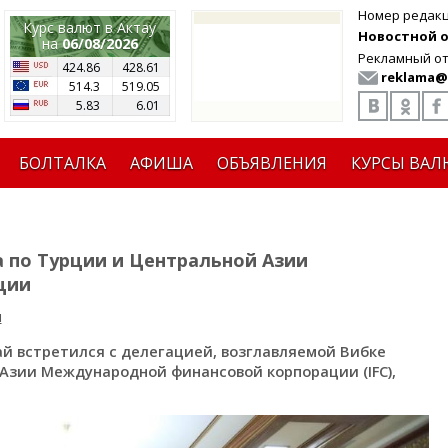
Номер редак
Курс валют в Актау
Новостной от
на
06/08/2026
Рекламный от
424.86
428.61
reklama@
514.3
519.05
5.83
6.01
БОЛТАЛКА
АФИША
ОБЪЯВЛЕНИЯ
КУРСЫ ВАЛ
 по Турции и Центральной Азии
ции
я
й встретился с делегацией, возглавляемой Вибке
Азии Международной финансовой корпорации (IFC),