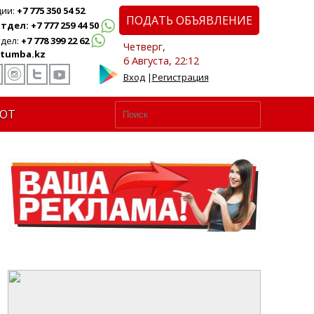
ции:
+7 775 350 54 52
ПОДАТЬ ОБЪЯВЛЕНИЕ
дел: +7 777 259 44 50
дел:
+7 778 399 22 62
Четверг,
tumba.kz
6 Августа, 22:12
Вход
|
Регистрация
ЮТ