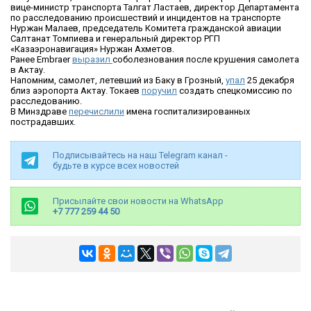
вице-министр транспорта Талгат Ластаев, директор Департамента
по расследованию происшествий и инцидентов на транспорте
Нуржан Малаев, председатель Комитета гражданской авиации
Салтанат Томпиева и генеральный директор РГП
«Казаэронавигация» Нуржан Ахметов.
Ранее Embraer
выразил
соболезнования после крушения самолета
в Актау.
Напомним, самолет, летевший из Баку в Грозный,
упал
25 декабря
близ аэропорта Актау. Токаев
поручил
создать спецкомиссию по
расследованию.
В Минздраве
перечислили
имена госпитализированных
пострадавших.
Подписывайтесь на наш Telegram канал -
будьте в курсе всех новостей
Присылайте свои новости на WhatsApp
+7 777 259 44 50