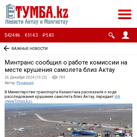
$424.86
€514.3
₽5.83
·
·
ВАЖНЫЕ НОВОСТИ
Минтранс сообщил о работе комиссии на
месте крушения самолета близ Актау
26 Декабря 2024 (10:22) ·
783
Автор:
Редакция
В Министерстве транспорта Казахстана рассказали о ходе
расследования крушения самолета близ Актау, передает
ИА
«NewTimes.kz»
.