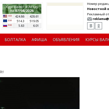
Номер редак
Курс валют в Актау
Новостной от
на
07/08/2026
Рекламный от
424.86
428.61
reklama@
514.3
519.05
5.83
6.01
БОЛТАЛКА
АФИША
ОБЪЯВЛЕНИЯ
КУРСЫ ВАЛ
ан