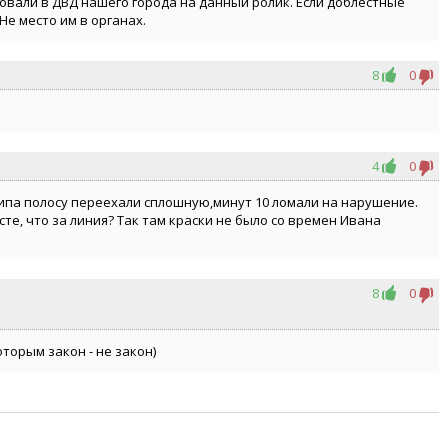
овали в ДВД нашего города на данный ролик. Если доблестные
Не место им в органах.
8
0
4
0
ипа полосу переехали сплошную,минут 10 ломали на нарушение.
сте, что за линия? Так там краски не было со времен Ивана
8
0
торым закон - не закон)