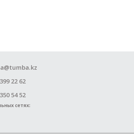
a@tumba.kz
399 22 62
350 54 52
ьных сетях: