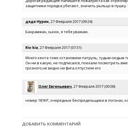
Дорогая редакция! Напишите пожалуйста как отреогир
защитники порядка убегают, значить рыльцо в пушку. 
дядя Нурик
, 27 Февраля 2017 (09:24)
Бахрамжан, сынок, я тебя уважаю.
Rio kia
, 27 Февраля 2017 (07:31)
Моего кента тоже остановили патруль, тудым-сюдым т
Он ни в какую, не подписался, поехали посмотреть вме
грозного,не видно ни фига.отпустили его
Олег Евгеньевич
, 27 Февраля 2017 (00:00)
номер 181КР, очередные беспредельщики в погонах, ко
ДОБАВИТЬ КОММЕНТАРИЙ