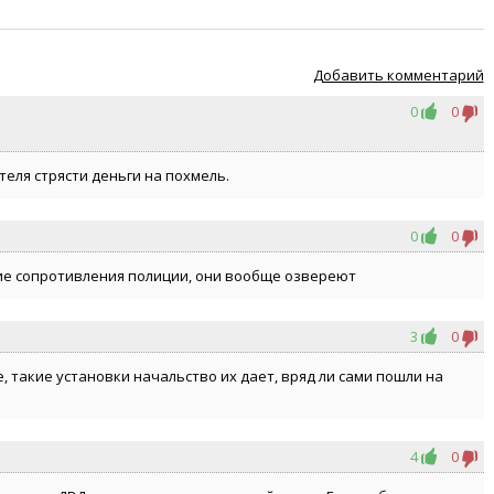
Добавить комментарий
0
0
теля стрясти деньги на похмель.
0
0
ие сопротивления полиции, они вообще озвереют
3
0
, такие установки начальство их дает, вряд ли сами пошли на
4
0