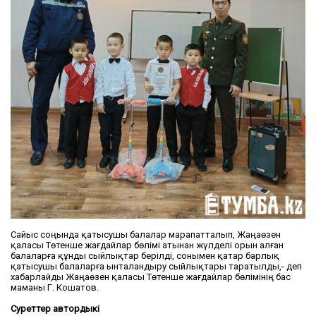
Сайыс соңында қатысушы балалар марапатталып, Жаңаөзен
қаласы Төтенше жағдайлар бөлімі атынан жүлделі орын алған
балаларға құнды сыйлықтар берілді, сонымен қатар барлық
қатысушы балаларға ынталандыру сыйлықтары таратылды,- деп
хабарлайды Жаңаөзен қаласы Төтенше жағдайлар бөлімінің бас
маманы Г. Кошатов.
Суреттер автордыкі