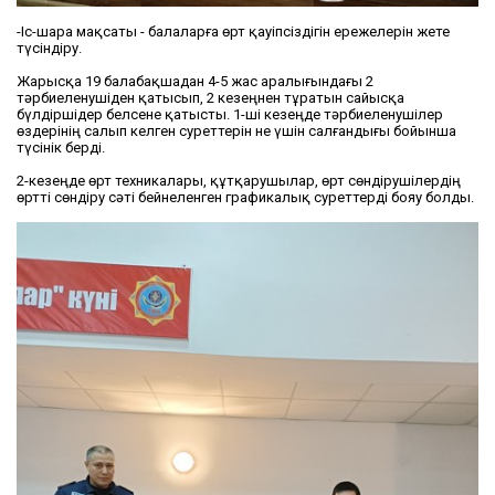
-Іс-шара мақсаты - балаларға өрт қауіпсіздігін ережелерін жете
түсіндіру.
Жарысқа 19 балабақшадан 4-5 жас аралығындағы 2
тәрбиеленушіден қатысып, 2 кезеңнен тұратын сайысқа
бүлдіршідер белсене қатысты. 1-ші кезеңде тәрбиеленушілер
өздерінің салып келген суреттерін не үшін салғандығы бойынша
түсінік берді.
2-кезеңде өрт техникалары, құтқарушылар, өрт сөндірушілердің
өртті сөндіру сәті бейнеленген графикалық суреттерді бояу болды.