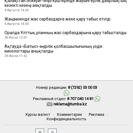
Қазақстан Әскери-теңіз күштерінде жауынгерлік даярлықтың
кезекті кезеңі аяқталды
4 Августа 14:54
Жаңаөзенде жас сарбаздарға жеке қару табыс етілді
4 Августа 14:03
Оралда Ұлттық ұланның жас сарбаздарына қару табысталды
30 Июля 12:01
Ақтауда «Батыс» өңірлік қолбасшылығының үздік
кинологтары анықталды
29 Июля 11:42
Номер редакции:
8 (7292) 53 00 03
Рекламный отдел:
8 707 040 14 81
reklama@tumba.kz
Курсы валют
·
Комментарии
·
Реклама
·
Конфиденциальность