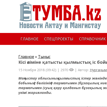
ГЛАВНОЕ
СПЕЦПРОЕКТЫ
СПРАВОЧНИК
Главное
»
Тыныс
Кісі өліміне қатысты қылмыстық іс бо
15 Ноября 2018 (09:42) |
2970
| Автор:
Нурганым
Маңғыстау облысының қылмыстық істер жөніндег
бабының 2 бөлігінің 9 тармағымен (бұзақылық ниетп
тармағымен (суық қару қолданып бұзақылық жа
үкімі жарияланды.