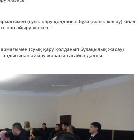
ң 1 тармағымен (суық қару қолданып бұзақылық жасау) кінәлі
ығынан айыру жазасы;
ің 1 тармағымен (суық қару қолданып бұзақылық жасау)
бостандығынан айыру жазасы тағайындалды.