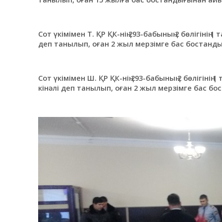
Сот үкімімен Т. ҚР ҚК-нің 293-бабының 2 бөлігіні
деп танылып, оған 2 жыл мерзімге бас бостанд
Сот үкімімен Ш. ҚР ҚК-нің 293-бабының 2 бөлігін
кінәлі деп танылып, оған 2 жыл мерзімге бас 