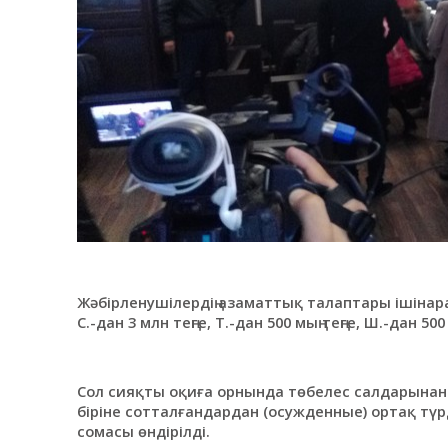
Жәбірленушілердің азаматтық талаптары ішінар
С.-дан 3 млн теңге, Т.-дан 500 мың теңге, Ш.-дан 5
Сол сияқты оқиға орнында төбелес салдарынан 
біріне сотталғандардан (осужденные) ортақ түрде
сомасы өндірілді.