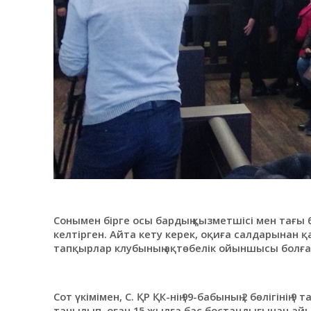
Сонымен бірге осы бардың қызметшісі мен тағы 
келтірген. Айта кету керек, оқиға салдарынан қ
тапқырлар клубының ақтөбелік ойыншысы болға
Сот үкімімен, С. ҚР ҚК-нің 99-бабының 2 бөлігінің
танылып, оған 15 жылға бас бостандығынан ай