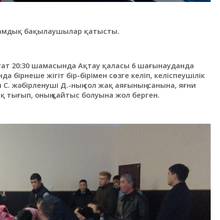
оғамдық бақылаушылар қатысты.
ағат 20:30 шамасында Ақтау қаласы 6 шағынауданда
 бірнеше жігіт бір-бірімен сөзге келіп, келіспеушілік
С. жәбірленуші Д.-ның сол жақ аяғының санына, яғни
 тығып, оның қайтыс болуына жол берген.