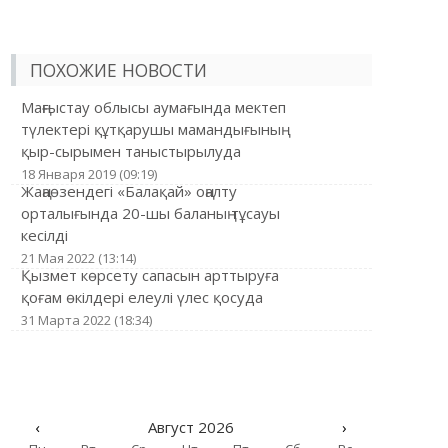
ПОХОЖИЕ НОВОСТИ
Маңғыстау облысы аумағында мектеп
түлектері құтқарушы мамандығының
қыр-сырымен таныстырылуда
18 Января 2019 (09:19)
Жаңаөзендегі «Балақай» оңалту
орталығында 20-шы баланың тұсауы
кесілді
21 Мая 2022 (13:14)
Қызмет көрсету сапасын арттыруға
қоғам өкілдері елеулі үлес қосуда
31 Марта 2022 (18:34)
‹
Август 2026
›