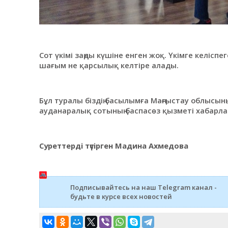
Сот үкімі заңды күшіне енген жоқ. Үкімге келісп
шағым не қарсылық келтіре алады.
Бұл туралы біздің басылымға Маңғыстау облысы
ауданаралық сотының баспасөз қызметі хабарла
Суреттерді түсірген Мадина Ахмедова
Подписывайтесь на наш Telegram канал -
будьте в курсе всех новостей