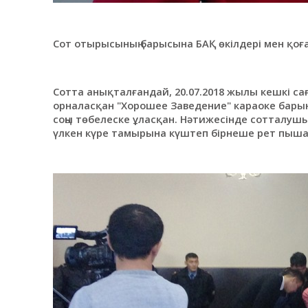
Сот отырысының барысына БАҚ өкілдері мен қ
Сотта анықталғандай, 20.07.2018 жылы кешкі с
орналасқан "Хорошее Заведение" караоке барында
соңы төбелеске ұласқан. Нәтижесінде сотталушы 
үлкен күре тамырына күштеп бірнеше рет пышақ