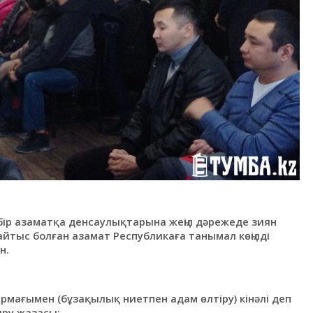
бір азаматқа денсаулықтарына жеңіл дәрежеде зиян
айтыс болған азамат Республикаға танымал көңілді
н.
 9 тармағымен (бұзақылық ниетпен адам өлтіру) кінәлі деп
ыру жазасы;