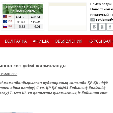
Номер редак
Курс валют в Актау
Новостной от
на
06/08/2026
Рекламный от
424.86
428.61
reklama@
514.3
519.05
5.83
6.01
БОЛТАЛКА
АФИША
ОБЪЯВЛЕНИЯ
КУРСЫ ВАЛ
йынша сот үкімі жарияланды
 Имашева
і мамандандырылған ауданаралық сотында ҚР ҚК-нің 99-
ен адам өлтіру) С-ға, ҚР ҚК-нің 293-бабының 3 бөлігінің 2
сау) Т. мен Ш.-ға қатысты қылмыстық іс бойынша сот