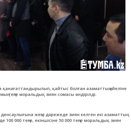
а қанағаттандырылып, қайтыс болған азаматтың әйеліне
00 мың теңге моральдық зиян сомасы өндірілді.
денсаулығына жеңіл дәрежеде зиян келген екі азаматтың
 100 000 теңге, екіншісіне 50 000 теңге моральдық зиян