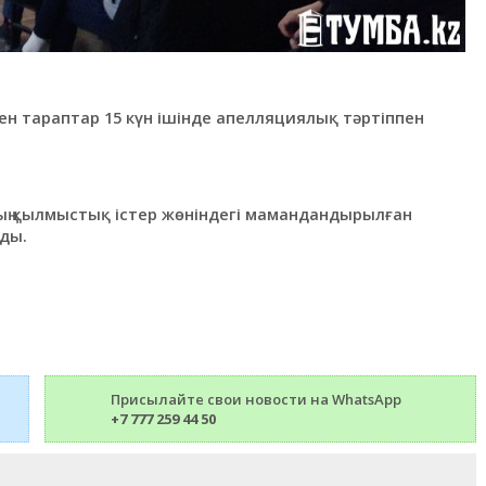
еген тараптар 15 күн ішінде апелляциялық тәртіппен
ның қылмыстық істер жөніндегі мамандандырылған
ды.
Присылайте свои новости на WhatsApp
+7 777 259 44 50