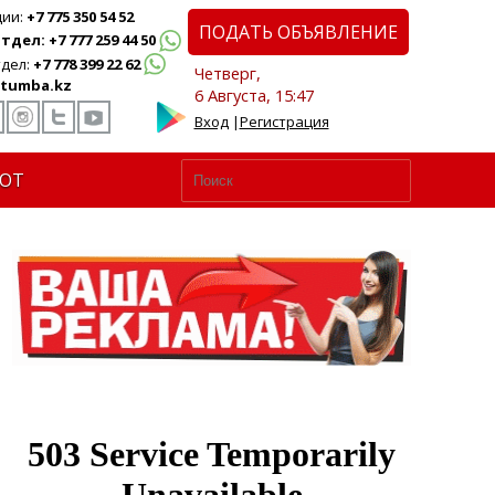
ции:
+7 775 350 54 52
ПОДАТЬ ОБЪЯВЛЕНИЕ
дел: +7 777 259 44 50
дел:
+7 778 399 22 62
Четверг,
tumba.kz
6 Августа, 15:47
Вход
|
Регистрация
ЮТ