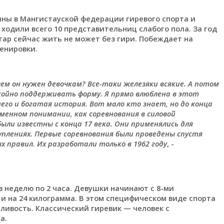
ины в Мангистауской федерации гиревого спорта и
ходили всего 10 представительниц слабого пола. За год
тар сейчас жить не может без гири. Побеждает на
енировки.
ачем он нужен девочкам? Все-таки железяки всякие. А потом
окойно поддерживать форму. Я прямо влюблена в этот
него и богатая история. Вот мало кто знает, но до конца
ременном понимании, как соревнования в силовой
ыли известны с конца 17 века. Они применялись для
уплениях. Первые соревнования были проведены спустя
х правил. Их разработали только в 1962 году
, -
в неделю по 2 часа. Девушки начинают с 8-ми
 и на 24 килограмма. В этом специфическом виде спорта
ливость. Классический гиревик — человек с
а.