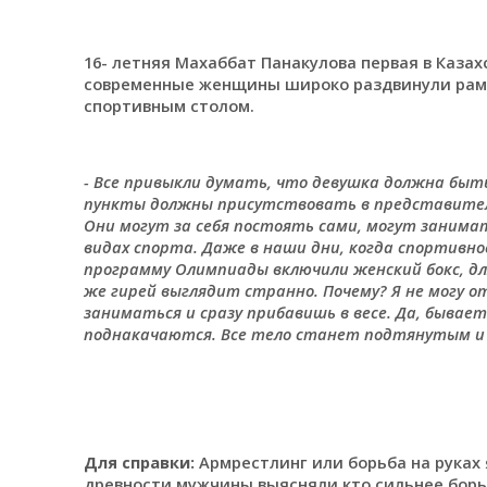
16- летняя Махаббат Панакулова первая в Казах
современные женщины широко раздвинули рамк
спортивным столом.
- Все привыкли думать, что девушка должна быть
пункты должны присутствовать в представительн
Они могут за себя постоять сами, могут занима
видах спорта. Даже в наши дни, когда спортивно
программу Олимпиады включили женский бокс, д
же гирей выглядит странно. Почему? Я не могу 
заниматься и сразу прибавишь в весе. Да, бывае
поднакачаются. Все тело станет подтянутым 
Для справки:
Армрестлинг или борьба на руках 
древности мужчины выясняли кто сильнее борь