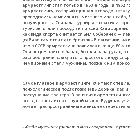
армрестлинг стал только в 1960-е годы. В 1962
армрестлингу, который прошел в городе Петалум
проводились чемпионаты местного масштаба, б
популярность. Сначала турниры захватили горо
турниры стали проходить по всей Калифорнии, 
как вида спорта считается Бил Соберанес — им
(сейчас там стоит его бронзовый памятник, на 
что в СССР армрестлинг появился в конце 80-х
Они встречались в барах, боролись на руках, 
распространяя славу этого простого с виду сп
чемпионами стали мужчины, позже к ним прис
Самое главное в армрестлинге, считают специа
психологическая подготовка и выдержка. Как и 
послушание тренера. В занятиях армрестлингом
всегда сочетается с грудой мышц. Будущая уч
ломает распространённые женские стереотипы
- Когда мужчины узнают о моих спортивных успеха