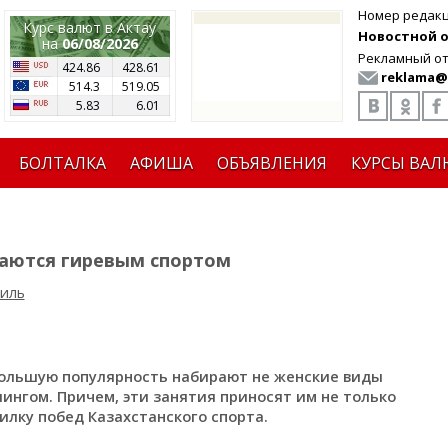
Номер редак
Курс валют в Актау
Новостной от
на
06/08/2026
Рекламный от
424.86
428.61
reklama@
514.3
519.05
5.83
6.01
БОЛТАЛКА
АФИША
ОБЪЯВЛЕНИЯ
КУРСЫ ВАЛ
каются гиревым спортом
иль
большую популярность набирают не женские виды
ингом. Причем, эти занятия приносят им не только
илку побед Казахстанского спорта.