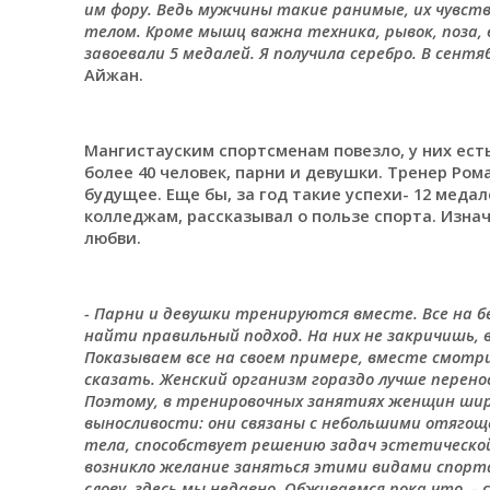
им фору. Ведь мужчины такие ранимые, их чувст
телом. Кроме мышц важна техника, рывок, поза,
завоевали 5 медалей. Я получила серебро. В сен
Айжан.
Мангистауским спортсменам повезло, у них ест
более 40 человек, парни и девушки. Тренер Ром
будущее. Еще бы, за год такие успехи- 12 меда
колледжам, рассказывал о пользе спорта. Изнач
любви.
- Парни и девушки тренируются вместе. Все на б
найти правильный подход. На них не закричишь, 
Показываем все на своем примере, вместе смотри
сказать. Женский организм гораздо лучше перено
Поэтому, в тренировочных занятиях женщин ши
выносливости: они связаны с небольшими отяго
тела, способствует решению задач эстетической 
возникло желание заняться этими видами спорта,
слову, здесь мы недавно. Обживаемся пока что
, -