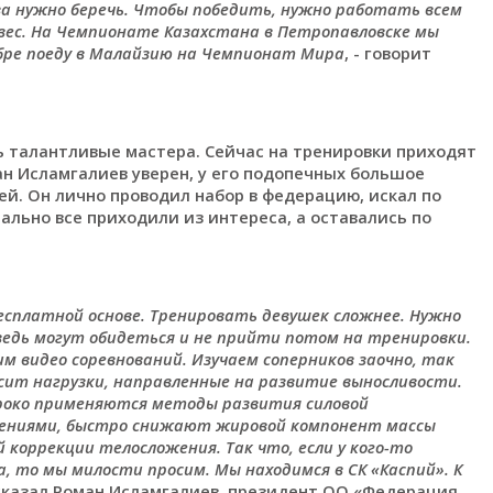
ва нужно беречь. Чтобы победить, нужно работать всем
 вес. На Чемпионате Казахстана в Петропавловске мы
тябре поеду в Малайзию на Чемпионат Мира
, - говорит
ь талантливые мастера. Сейчас на тренировки приходят
ан Исламгалиев уверен, у его подопечных большое
лей. Он лично проводил набор в федерацию, искал по
ально все приходили из интереса, а оставались по
есплатной основе. Тренировать девушек сложнее. Нужно
ведь могут обидеться и не прийти потом на тренировки.
м видео соревнований. Изучаем соперников заочно, так
сит нагрузки, направленные на развитие выносливости.
роко применяются методы развития силовой
щениями, быстро снижают жировой компонент массы
коррекции телосложения. Так что, если у кого-то
 то мы милости просим. Мы находимся в СК «Каспий». К
 сказал Роман Исламгалиев, президент ОО «Федерация