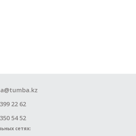
a@tumba.kz
399 22 62
350 54 52
ьных сетях: