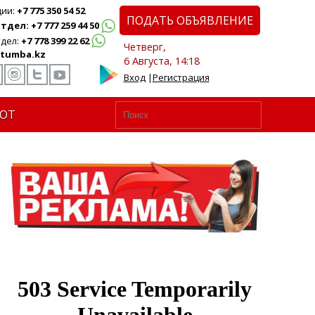
ции:
+7 775 350 54 52
ПОДАТЬ ОБЪЯВЛЕНИЕ
дел: +7 777 259 44 50
дел:
+7 778 399 22 62
Четверг,
tumba.kz
6 Августа, 14:18
Вход
|
Регистрация
ЮТ