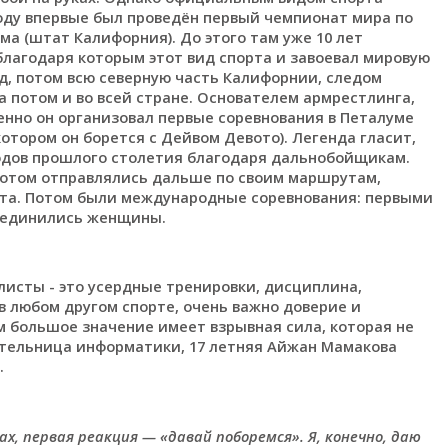
 году впервые был проведён первый чемпионат мира по
а (штат Калифорния). До этого там уже 10 лет
лагодаря которым этот вид спорта и завоевал мировую
д, потом всю северную часть Калифорнии, следом
а потом и во всей стране. Основателем армрестлинга,
енно он организовал первые соревнования в Петалуме
котором он борется с Дейвом Девото). Легенда гласит,
 годов прошлого столетия благодаря дальнобойщикам.
а потом отправлялись дальше по своим маршрутам,
орта. Потом были международные соревнования: первыми
оединились женщины.
листы - это усердные тренировки, дисциплина,
в любом другом спорте, очень важно доверие и
 большое значение имеет взрывная сила, которая не
ительница информатики, 17 летняя Айжан Мамакова
.
х, первая реакция — «давай поборемся». Я, конечно, даю