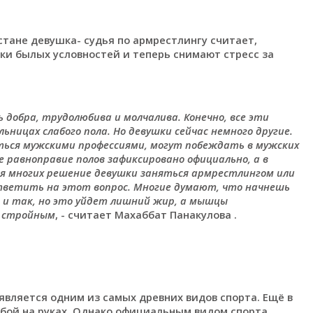
стане девушка- судья по армрестлингу считает,
и былых условностей и теперь снимают стресс за
 добра, трудолюбива и молчалива. Конечно, все эти
ицах слабого пола. Но девушки сейчас немного другие.
ться мужскими профессиями, могут побеждать в мужских
е равноправие полов зафиксировано официально, а в
ля многих решение девушки заняться армрестлингом или
ответить на этот вопрос. Многие думают, что начнешь
т и так, но это уйдет лишний жир, а мышцы
и стройным
, - считает Махаббат Панакулова .
является одним из самых древних видов спорта. Ещё в
бой на руках. Однако официальным видом спорта