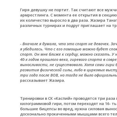
Гиря девушку не портит. Так считают все мужч
армрестлинга. С момента ее открытия в секцию 
их количество выросло в два раза. Жазира Тана
различных турнирах и подруг приглашает на тр
- Вначале я думала, что это спорт не девочек. З
я убедилась. Что с его помощью можно будет сп
спорт. Он мне ближе к сердцу, можно сказать. У 
40-х годов прошлого века, гиревого спорта в сов
выносливости, не существовало. Хотя сами гири б
развития физической силы, либо в цирковых выст
три года после ВОВ, но тогда не было официальны
рассказывает Жазира.
Тренировки в СК «Каспий» проводятся три раза 
килограммовой гири, потом переходят на 16- ть
большие бицепсы во вред, нужна силовая вынос
досконально прокаченными мышцами всего тел