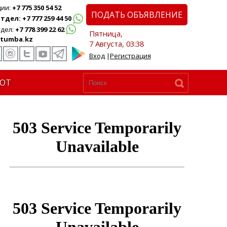
ции:
+7 775 350 54 52
ПОДАТЬ ОБЪЯВЛЕНИЕ
дел: +7 777 259 44 50
дел:
+7 778 399 22 62
Пятница,
tumba.kz
7 Августа, 03:38
Вход
|
Регистрация
ЮТ