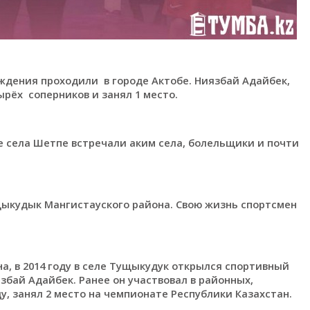
ждения проходили в городе Актобе. Ниязбай Адайбек,
ырёх соперников и занял 1 место.
 села Шетпе встречали аким села, болельщики и почти
ыкудык Мангистауского района. Свою жизнь спортсмен
а, в 2014 году в селе Тущыкудук открылся спортивный
збай Адайбек. Ранее он участвовал в районных,
ду, занял 2 место на чемпионате Республики Казахстан.