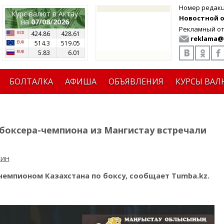
Номер редак
Курс валют в Актау
Новостной от
на
07/08/2026
Рекламный от
424.86
428.61
reklama@
514.3
519.05
5.83
6.01
БОЛТАЛКА
АФИША
ОБЪЯВЛЕНИЯ
КУРСЫ ВАЛ
- боксера-чемпиона из Мангистау встречали
рин
чемпионом Казахстана по боксу, сообщает Tumba.kz.