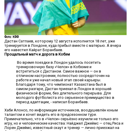
Фото: КФФ
Дастан Сатпаев, которому 12 августа исполнится 18 лет, уже
тренируется в Лондоне, куда прибыл вместе с матерью. А вчера
его навестил Кайрат Боранбаев.
Прощальный матч и дорога в Кобэм
Во время поездки в Лондон удалось посетить
тренировочную базу «Челси» в Кобхэме и
встретиться с Дастаном. Самое важное — он в
отличном настроении, полностью сосредоточен на
работе и уже начал новый этап своей карьеры.
Благодаря тому, что чемпионат Казахстана был в
самом разгаре, Дастан приехал в Лондон в хорошей
физической форме, без длительного перерыва. Для
молодого футболиста это серьезное преимущество в
период адаптации, - написал Боранбаев.
Хаби Алонсо, по информации источников, воодушевлён юным
талантом и хочет видеть его в предсезонном туре.
Примечательно, что в «Челси» серьёзно изучили не только его
игру, но и человеческие качества: Найджел Джеймс — отец Риса и
Лорен Джеймс, известный скаут и тренер — лично приезжал на