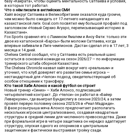
базу «Кайрата», чтобы оценить ментальность Сатпаева и условия,
в которых тот работал.
Что о нём писали в английских СМИ
Хайп вокруг Сатпаева в Великобритании оказался куда громче,
чем можно было ожидать от 17-летнего нападающего из
казахстанской лиги. Goal.com посвятил ему большой профайл под
заголовком «Новый Серхио Агуэро, переписывающий историю в
Казахстане».
Fox Sports сравнил его с Ламином Ямалем и Ансу Фати: только эти
двое из каталонской «Барсы» были моложе Сатпаева, когда
впервые забивали в Лиге чемпионов. Дастан сделал это в 17 лет, 3
месяца и 14 дней.
Chelsea Central сообщал, что у Сатпаева есть реальный шанс
остаться в основной команде на сезон 2026/27 — по информации
тренерского штаба сборной Казахстана.
The Chelsea Chronicle назвал хайп вокруг него «реальным» и
уточнил, что клуб доверяет его развитие семье игрока —
нестандартный для «Челси» подход, свидетельствующий об
особом отношении к трансферу.
Кто такой Хаби Алонсо и какой футбол он строит
Новый тренер «Синих» — Хаби Алонсо, подписавший
четырёхлетний контракт. До «Челси» он работал в «Байер
Леверкузен», где выиграл Бундеслигу в сезоне 2023/24, а затем
провёл первую половину сезона 2025/26 в «Реал Мадриде».
В фазе розыгрыша мяча Алонсо предпочитает располагать
нескольких игроков централизованно, создавая квадратные
структуры в средней линии для численного превосходства. Даже
при формальной игре в четыре защитника он нередко адаптирует
структуру, опуская одного из опорников к центральным
защитникам и фактически выстраивая тройку сзади.