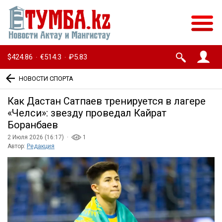
$424.86
€514.3
₽5.83
·
·
НОВОСТИ СПОРТА
Как Дастан Сатпаев тренируется в лагере
«Челси»: звезду проведал Кайрат
Боранбаев
2 Июля 2026 (16:17) ·
1
Автор:
Редакция