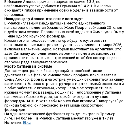
В Испании Алонсо применял варианты схемы 4-3-3, но
наибольшего успеха добился в Германии с 3-4-2-1. В «Челси»
ожидается гибкое применение обеих моделей в зависимости от
соперника.
Нападающие у Алонсо: кто есть и кого ждут
В «Челси» главным кандидатом на место единственного
нападающего является бразилец Жоао Педро, забивший 20 голов
в дебютном сезоне. Параллельно клуб подписал Эммануэля Эмегу
— ещё одного крупного форварда.
Кроме того, в предсезонном лагере будут отсутствовать
несколько ключевых игроков — участники чемпионата мира 2026,
включая Валентина Барко, который выступает за Аргентину. Это
даёт Сатпаеву дополнительное время на поле и возможность
произвести впечатление на тренерский штаб без конкуренции со
стороны ряда звёздных партнёров.
Место Сатпаева в системе
Дастан — центральный нападающий, способный также
действовать на фланге. Именно такой профиль вписывается в
схему Алонсо: форвард на острие, умеющий открываться за спину
защитников. Алонсо строит игру через вертикальный розыгрыш и
любит работать с игроками, которые умеют открываться в
нужный момент под завершающий пас. Телосложение у Сатпаева
напоминает Серхио Агуэро, который некогда стал лучшим
форвардом АПЛ. И хотя Хаби Алонсо был игроком "Ливерпуля" до
прихода Серхио, он прекрасно знает мощь скоростных
форвардов.
Ни один казахстанский футболист прежде не играл в Премьер-
лиге. Тем более — в «Челси». Сатпаев меняет это уже в 17 лет.
Источник:
Еl.kz