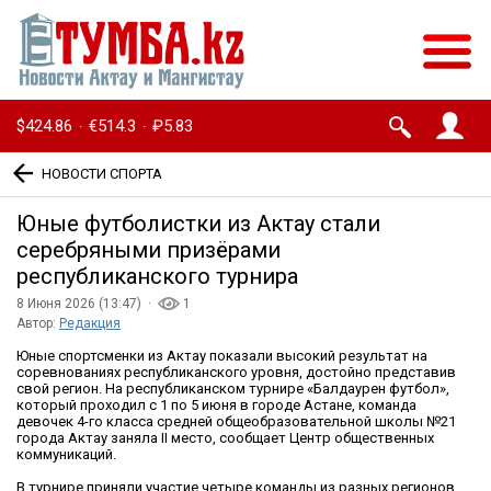
$424.86
€514.3
₽5.83
·
·
НОВОСТИ СПОРТА
Юные футболистки из Актау стали
серебряными призёрами
республиканского турнира
8 Июня 2026 (13:47) ·
1
Автор:
Редакция
Юные спортсменки из Актау показали высокий результат на
соревнованиях республиканского уровня, достойно представив
свой регион. На республиканском турнире «Балдаурен футбол»,
который проходил с 1 по 5 июня в городе Астане, команда
девочек 4-го класса средней общеобразовательной школы №21
города Актау заняла II место, сообщает Центр общественных
коммуникаций.
В турнире приняли участие четыре команды из разных регионов