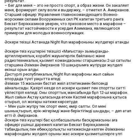
результат.
– Бег для меня – это не просто спорт, а образ жизни. Он закаляет
меня, формирует силу воли и выдержку, – отметил А. Амирханов.
Старший офицер Управления главнокомандующего Военно-
морскими силами Вооруженных сил РК капитан третьего ранга
Бекзат Берікказинов уверен, что призовое место в марафоне –
результат настойчивости и усердия Азимхана, являющегося
примером для молодых военнослужащих.
Әскери теңізші Астанада Night Run марафонының жүлдегері атанды
Әскери-теңіз күштерінің теңізшісі «Маңғыстау» зымыранды-
артиллериялық кораблі жауынгерлік байланыс және
радиотехникалық қызмет командасының старшинасы 2-ші сатылы
старшина Әзімхан Әмірханов 10 шақырымға жүгіруде жүлделі
екінші орын алды.
Дәстүрлі республикалық Night Run марафоны жыл сайын
елордада түнгі уақытта өтеді.
Әзімхан 15 жасынан бастап жеңіл атлетикамен белсенді
айналысады. Қазіргі кезде ол әскери қызмет пен спортты сәтті
үйлестіріп келеді. Оның спорттық мансабында бұл 12-ші марафон.
Жыл сайын Ақтау қаласында өткен Каспий марафонына қатыса
отырып, ол жоғары нәтиже көрсетуде.
– Мен үшін жүгіру тек спорт емес, өмір салты. Ол мені
шынықтырып, ерік-жігерімді және беріктігімді шыңдады, – деп атап
өтті Ә. Әмірханов.
Әскери-теңіз күштері бас қолбасшылығы басқармасының аға
офицері үшінші дәрежелі капитан Бекзат Берікқазинов
табандылық пен еңбекқорлықтың нәтижесінде келген Әзімханның
марафондағы жүлделі орыны жас әскери қызметшілерге үлгі