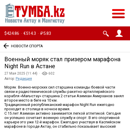
$424.86
€514.3
₽5.83
·
·
НОВОСТИ СПОРТА
Военный моряк стал призером марафона
Night Run в Астане
27 Мая 2025 (11:44) ·
602
Автор:
Редакция
Моряк Военно-морских сил старшина команды боевой части
связи и радиотехнической службы ракетно-артиллерийского
корабля «Маңғыстау» старшина 2 статьи Азимхан Амирханов занял
второе место в беге на 10 км.
Традиционный республиканский марафон Night Run ежегодно
проходит в столице в ночное время.
С 15 лет Азимхан активно занимается легкой атлетикой. Сегодня
он успешно сочетает военную службу и спорт. В его спортивной
карьере это уже 12-й марафон. Ежегодно участвуя в Каспийском
марафоне в городе Актау, он стабильно показывает высокий