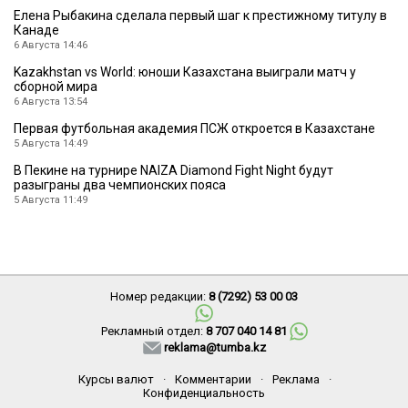
Елена Рыбакина сделала первый шаг к престижному титулу в
Канаде
6 Августа 14:46
Kazakhstan vs World: юноши Казахстана выиграли матч у
сборной мира
6 Августа 13:54
Первая футбольная академия ПСЖ откроется в Казахстане
5 Августа 14:49
В Пекине на турнире NAIZA Diamond Fight Night будут
разыграны два чемпионских пояса
5 Августа 11:49
Номер редакции:
8 (7292) 53 00 03
Рекламный отдел:
8 707 040 14 81
reklama@tumba.kz
Курсы валют
·
Комментарии
·
Реклама
·
Конфиденциальность