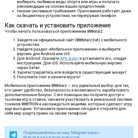
выбирать любимые виды спорта или игры и получать
рекомендации на основе ваших предпочтений.
Низкие системные требования: Приложение работает даже
на бюджетных устройствах, не перегружая телефон.
Как скачать и установить приложение
Чтобы начать пользоваться приложением 888starz:
Зайдите на официальный сайт (888starz.bet) с мобильного
устройства.
Найдите раздел «Мобильное приложение» и выберите
версию для Android или iOS.
Для Android: Скачайте
APK-файл
и установите его, следуя
инструкциям. Для iOS: Используйте мобильную версию
через Safari.
Зарегистрируйтесь или войдите в существующий аккаунт.
Пополните счет и начните играть!
Мобильное приложение 888starz — это идеальный выбор для тех,
кто ценит удобство, безопасность и возможность зарабатывать
дополнительные бонусы. С его помощью вы получите доступ к
тысячам игр и ставок, сможете участвовать в уникальной системе
токенов 888TRON и наслаждаться акциями, которые сделают игру
еще выгоднее. Установите приложение сегодня и откройте для
себя мир азарта прямо на своем телефоне!
Подписывайтесь на наш Telegram канал -
будьте в курсе всех новостей