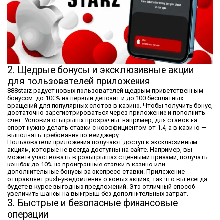
2. Щедрые бонусы и эксклюзивные акции
для пользователей приложения
888starz радует новых пользователей щедрым приветственным
бонусом: до 100% на первый депозит и до 100 бесплатных
вращений для популярных слотов в казино. Чтобы получить бонус,
достаточно зарегистрироваться через приложение и пополнить
счет. Условия отыгрыша прозрачны: например, для ставок на
спорт нужно делать ставки с коэффициентом от 1.4, а в казино —
выполнять требования по вейджеру.
Пользователи приложения получают доступ к эксклюзивным
акциям, которые не всегда доступны на сайте. Например, вы
можете участвовать в розыгрышах с ценными призами, получать
кэшбэк до 10% на проигранные ставки в казино или
дополнительные бонусы за экспресс-ставки. Приложение
отправляет push-уведомления о новых акциях, так что вы всегда
будете в курсе выгодных предложений. Это отличный способ
увеличить шансы на выигрыш без дополнительных затрат.
3. Быстрые и безопасные финансовые
операции