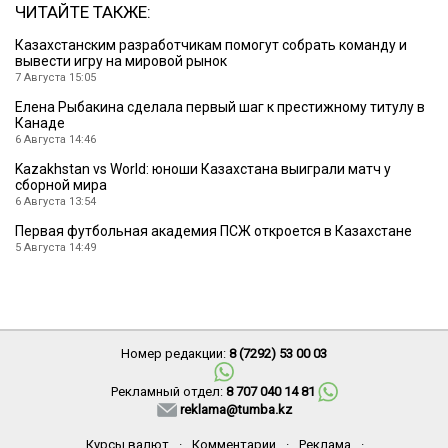
ЧИТАЙТЕ ТАКЖЕ:
Казахстанским разработчикам помогут собрать команду и
вывести игру на мировой рынок
7 Августа 15:05
Елена Рыбакина сделала первый шаг к престижному титулу в
Канаде
6 Августа 14:46
Kazakhstan vs World: юноши Казахстана выиграли матч у
сборной мира
6 Августа 13:54
Первая футбольная академия ПСЖ откроется в Казахстане
5 Августа 14:49
Номер редакции:
8 (7292) 53 00 03
Рекламный отдел:
8 707 040 14 81
reklama@tumba.kz
Курсы валют
·
Комментарии
·
Реклама
·