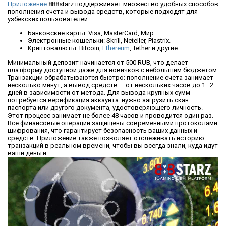
Приложение
888starz поддерживает множество удобных способов
пополнения счета и вывода средств, которые подходят для
узбекских пользователей:
Банковские карты: Visa, MasterCard, Мир.
Электронные кошельки: Skrill, Neteller, Piastrix.
Криптовалюты: Bitcoin,
Ethereum
, Tether и другие.
Минимальный депозит начинается от 500 RUB, что делает
платформу доступной даже для новичков с небольшим бюджетом.
Транзакции обрабатываются быстро: пополнение счета занимает
несколько минут, а вывод средств — от нескольких часов до 1–2
дней в зависимости от метода. Для вывода крупных сумм
потребуется верификация аккаунта: нужно загрузить скан
паспорта или другого документа, удостоверяющего личность.
Этот процесс занимает не более 48 часов и проводится один раз.
Все финансовые операции защищены современными протоколами
шифрования, что гарантирует безопасность ваших данных и
средств. Приложение также позволяет отслеживать историю
транзакций в реальном времени, чтобы вы всегда знали, куда идут
ваши деньги.