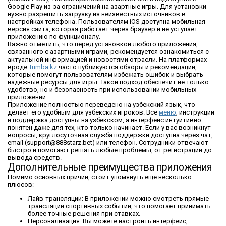
Google Play из-за ограничений на азартные игры. Для установки
нужно разрешить загрузку из неизвестных источников в
настройках телефона. Пользователям iOS доступна мобильная
версия сайта, которая работает через браузер и не уступает
приложению по функционалу.
Важно отметить, что перед установкой любого приложения,
связанного с азартными играми, рекомендуется ознакомиться с
актуальной информацией и новостями отрасли. На платформах
вроде
Tumba.kz
часто публикуются обзоры и рекомендации,
которые помогут пользователям избежать ошибок и выбрать
надёжные ресурсы для игры. Такой подход обеспечит не только
удобство, но и безопасность при использовании мобильных
приложений.
Приложение полностью переведено на узбекский язык, что
делает его удобным для узбекских игроков. Все
меню
, инструкции
и поддержка доступны на узбекском, а интерфейс интуитивно
понятен даже для тех, кто только начинает. Если у вас возникнут
вопросы, круглосуточная служба поддержки доступна через чат,
email (support@888starz.bet) или телефон. Сотрудники отвечают
быстро и помогают решать любые проблемы, от регистрации до
вывода средств.
Дополнительные преимущества приложения
Помимо основных причин, стоит упомянуть еще несколько
плюсов:
Лайв-трансляции: В приложении можно смотреть прямые
трансляции спортивных событий, что помогает принимать
более точные решения при ставках.
Персонализация: Вы можете настроить интерфейс,