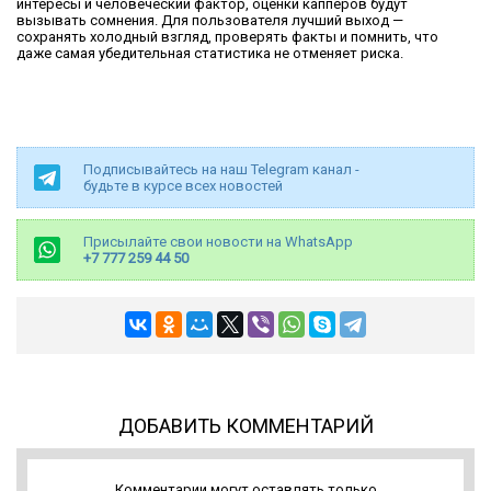
интересы и человеческий фактор, оценки капперов будут
вызывать сомнения. Для пользователя лучший выход —
сохранять холодный взгляд, проверять факты и помнить, что
даже самая убедительная статистика не отменяет риска.
Подписывайтесь на наш Telegram канал -
будьте в курсе всех новостей
Присылайте свои новости на WhatsApp
+7 777 259 44 50
ДОБАВИТЬ КОММЕНТАРИЙ
Комментарии могут оставлять только