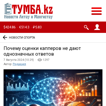
$424.86
€514.3
₽5.83
·
·
НОВОСТИ СПОРТА
Почему оценки капперов не дают
однозначных ответов
7 Августа 2024 (10:29) ·
1297
Автор:
Редакция