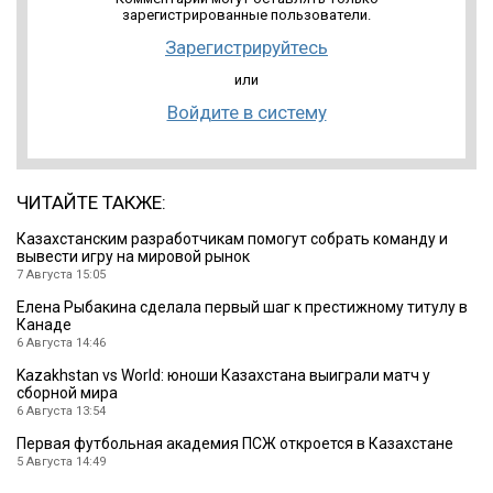
зарегистрированные пользователи.
Зарегистрируйтесь
или
Войдите в систему
ЧИТАЙТЕ ТАКЖЕ:
Казахстанским разработчикам помогут собрать команду и
вывести игру на мировой рынок
7 Августа 15:05
Елена Рыбакина сделала первый шаг к престижному титулу в
Канаде
6 Августа 14:46
Kazakhstan vs World: юноши Казахстана выиграли матч у
сборной мира
6 Августа 13:54
Первая футбольная академия ПСЖ откроется в Казахстане
5 Августа 14:49