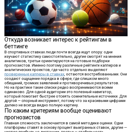
Откуда возникает интерес к рейтингам в
беттинге
В спортивных ставках люди почти всегда ищут опору: одни
изучают статистику самостоятельно, другие смотрят на мнения
аналитиков, третьи ориентируются на готовые подборки
прогнозистов. Именно поэтому различные рейтинги капперов и
аналитических проектов, где часто отдельно выделяют
проверенные капперы в ставках
, остаются востребованными. Они
создают ощущение порядка в сфере, где слишком много
обещаний, громких заявлений и противоречивых результатов.
Но на практике такие списки редко воспринимаются всеми
одинаково. Для одной аудитории это полезный навигатор,
который помогает быстрее отсеять сомнительные источники. Для
другой — спорный инструмент, потому что за красивыми цифрами
далеко не всегда видно полную картину.
По каким критериям вообще оценивают
прогнозистов
Главная сложность заключается в самой методике оценки. Одни
платформы ставят в основу процент выигранных ставок, другие —
чистую прибыль на дистанции, третьи — стабильность