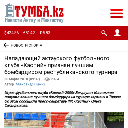
$424.86
€514.3
₽5.83
·
·
НОВОСТИ СПОРТА
Нападающий актауского футбольного
клуба «Каспий» признан лучшим
бомбардиром республиканского турнира
30 Марта 2018 (09:37) ·
2374
Автор:
Александр Рыжих
Игрок футбольного клуба «Каспий-2000» Багдаулет Конлимкоc
получил звание лучшего бомбардира на турнире «Арман» в Таразе.
Об этом сообщила пресс-секретарь ФК «Каспий» Ольга
Сагандыкова.