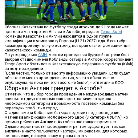
Сборная Казахстана по футболу среди игроков до 21 года может
провести матч против Англии в Актобе, передает
Tengri Sport
.
Команды Казахстана и Англии находятся в одной группе
квалификации к чемпионату Европы (U-21) 2027 года. 8 сентября
команды проведут очную встречу, которая станет домашней для
казахстанской команды.
По утверждению
СМИ
, местом проведения будущей встречи был
выбран стадион имени Кобланды батыра в Актобе. Корреспондент
Tengri Sport обратился в Казахстанскую федерацию футбола (КФФ)
за подтверждением.
"Если честно, только от вас эту информацию увидели. Если будет
объявлено место проведения матча, мы это обязательно
опубликуем, но пока ничего такого не было", - ответили в КФФ.
Сборная Англии приедет в Актобе?
Отметим, что выбор города проведения международных матчей
зависит от двух основных факторов: наличия стадиона
необходимой категории и возможность гостевой команды без
пересадки прибыть в город.
Стадион имени Кобланды батыра подходит под проведение
матчей квалификации молодежного Евро (3 категория УЕФА), но
прямых рейсов из Англии в Актобе в настоящее время нет.
Однако вероятность проведения игры там существует, так как
англичане часто пользуются чартерными рейсами, для которых
нет значения, в какую точку страны лететь.