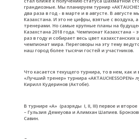
стал ближе к получению статуса шахматной сто
грандиозные. Мы планируем турнир «AKTAUCHE
два раза в год - в марте и в августе. В августе
Казахстана. И это не цифры, взятые с воздуха,
тренерами. Но самые крупные планы на будущее 
Казахстана 2018 года. Чемпионат Казахстана –
раз в году и собирает весь цвет казахстанских 
чемпионат мира. Переговоры на эту тему ведутс
наш город более тысячи гостей и участников.
Что касается текущего турнира, то в нем, как и
«Лучший тренер» турнира «AKTAUCHESSOPEN» л
Кирилл Кудеринов (Актобе).
В турнире «А» (разряды I, II, III) первое и вто
– Гульзия Демеуова и Алимхан Шапиев. Бронзо
Савин.