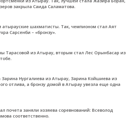
портсменки из Атырау. Так, лучшей стала Жазира Боран,
изеров закрыла Саида Саламатова.
ли атырауские шахматисты. Так, чемпионом стал Аят
хра Сарсенби – «бронзу».
яны Тарасовой из Атырау, вторым стал Лес Орынбасар из
тобе.
 Зарина Нургалиева из Атырау, Зарина Койшиева из
го отлива, а бронзу домой в Атырау увезла еще одна
тал почета заняли хозяева соревнований: Всеволод
мова соответственно.