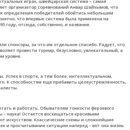
ектуальных играх, швейцарская система – самая
няет организатор соревнований Анвар Шайхымов, что
для определения победителей обойтись небольшим
онятно, что впервые система была применена на
 году, отсюда, собственно, и название.
 спонсоры, за что им отдельное спасибо. Радует, что
воляет провести турнир, безусловно, увлекательный, а
м уровне.
. Успех в спорте, а тем более, интеллектуальном,
го. К способностям еще прибавить целеустремленность,
иалисты.
аботать и работать. Обывателям тонкости ферзевого
ы – наука! Остается восхищаться красивыми
ют искусством. Классические схемы и сложнейшие
ек и просчитывание ситуации наперед – вот она жизнь