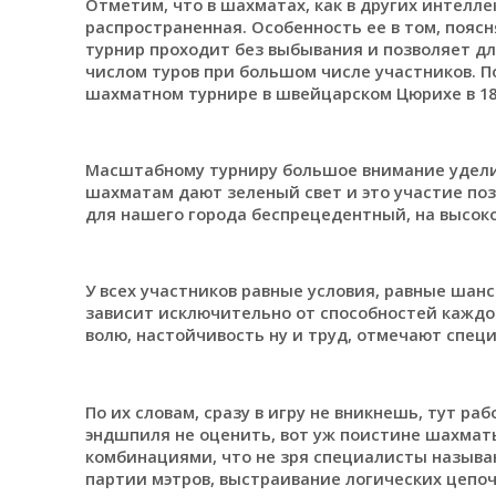
Отметим, что в шахматах, как в других интелл
распространенная. Особенность ее в том, пояс
турнир проходит без выбывания и позволяет 
числом туров при большом числе участников. П
шахматном турнире в швейцарском Цюрихе в 1895
Масштабному турниру большое внимание уделили
шахматам дают зеленый свет и это участие поз
для нашего города беспрецедентный, на высоко
У всех участников равные условия, равные шансы
зависит исключительно от способностей каждо
волю, настойчивость ну и труд, отмечают спец
По их словам, сразу в игру не вникнешь, тут р
эндшпиля не оценить, вот уж поистине шахмат
комбинациями, что не зря специалисты называ
партии мэтров, выстраивание логических цепоч