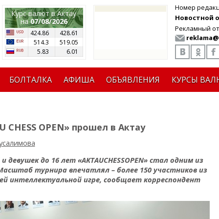
Номер редак
Курс валют в Актау
Новостной от
на
07/08/2026
Рекламный от
424.86
428.61
reklama@
514.3
519.05
5.83
6.01
БОЛТАЛКА
АФИША
ОБЪЯВЛЕНИЯ
КУРСЫ ВАЛ
U CHESS OPEN» прошел в Актау
усалимова
 девушек до 16 лет «
AKTAU
CHESS
OPEN
» стал одним из
асштаб турнира впечатлял – более 150 участников из
ней интеллектуальной игре, сообщает корреспондент