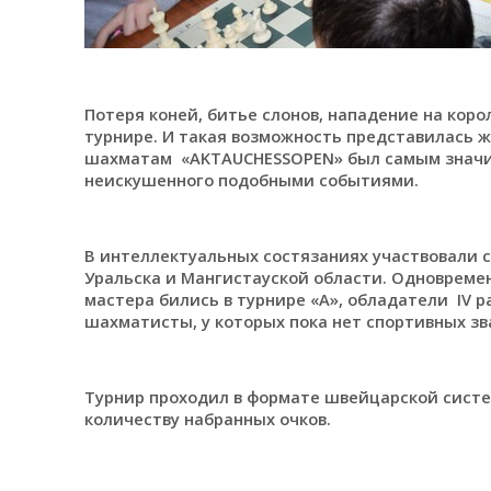
Потеря коней, битье слонов, нападение на кор
турнире. И такая возможность представилась ж
шахматам «AKTAUCHESSOPEN» был самым значим
неискушенного подобными событиями.
В интеллектуальных состязаниях участвовали
Уральска и Мангистауской области. Одновреме
мастера бились в турнире «А», обладатели IV р
шахматисты, у которых пока нет спортивных зва
Турнир проходил в формате швейцарской систе
количеству набранных очков.