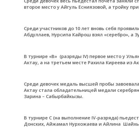
Среди девочек весь пьедестал почета заняли с
второе место у Айгуль Есниязовой, а тройку пр
Среди участников до 10 лет вновь себя прояви
Абдуллаев, Нурсипа Кайрош взял «серебро», а Зу
В турнире «В» (разряды IV) первое место у Уль
Актау, а на третьем месте Рахила Киреева из Ак
Среди девочек медаль высшей пробы завоевала
Актау стала обладательницей медали серебряно
Зарина – Сабырбайкызы.
В турнире С (на выполнение IV-разряда) пьедес
Донских, Айжамал Нурхожаева и Айлина Шайхы