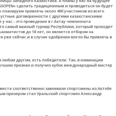
лицы Западного Казахстана. А планы у нас на будущее
SSOPEN» сделать традиционным и проводиться он будет
 мы планируем привлечь около 400 участников из всего
 а устные договоренности с другими казахстанскими
у нас - это проведение в г.Актау чемпионата
 это самый важный турнир Республики, который проходит
шахматистов до 18 лет, он является отбором на
я уже сейчас и в случае одобрения могло бы привлечь в
 в любом другом, есть победители. Так, в номинации
учшим признан и получил кубок международный мастер
рое места соответственно завоевали спортсмены из Актобе
вым призером стал Уральский спортсмен Александр