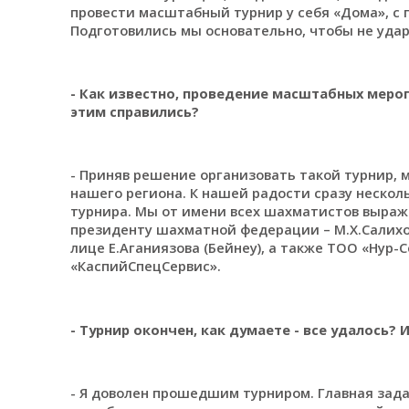
провести масштабный турнир у себя «Дома», с 
Подготовились мы основательно, чтобы не удар
- Как известно, проведение масштабных мероп
этим справились?
- Приняв решение организовать такой турнир, 
нашего региона. К нашей радости сразу неско
турнира. Мы от имени всех шахматистов выраж
президенту шахматной федерации – М.Х.Салихов
лице Е.Аганиязова (Бейнеу), а также ТОО «Нур-
«КаспийСпецСервис».
- Турнир окончен, как думаете - все удалось? 
- Я доволен прошедшим турниром. Главная зада