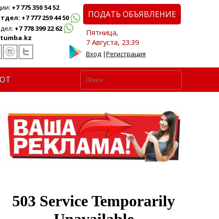
ции:
+7 775 350 54 52
ПОДАТЬ ОБЪЯВЛЕНИЕ
дел: +7 777 259 44 50
дел:
+7 778 399 22 62
Пятница,
tumba.kz
7 Августа, 23:39
Вход
|
Регистрация
ЮТ