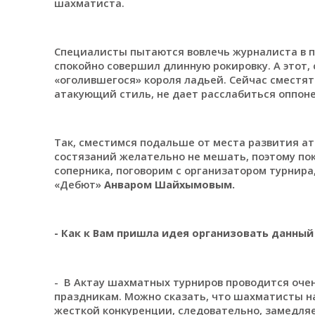
шахматиста.
Специалисты пытаются вовлечь журналиста в пр
спокойно совершил длинную рокировку. А этот,
«оголившегося» короля ладьей. Сейчас сместятся
атакующий стиль, не дает расслабиться оппоне
Так, сместимся подальше от места развития ат
состязаний желательно не мешать, поэтому по
соперника, поговорим с организатором турнир
«Дебют»
Анваром Шайхымовым.
- Как к Вам пришла идея организовать данный
- В Актау шахматных турниров проводится очень
праздникам. Можно сказать, что шахматисты н
жесткой конкуренции, следовательно, замедляе