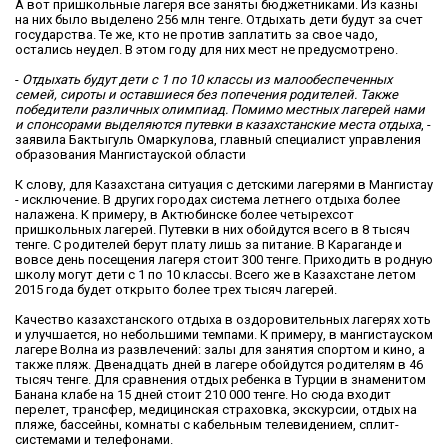
А вот пришкольные лагеря все заняты бюджетниками. Из казны
на них было выделено 256 млн тенге. Отдыхать дети будут за счет
государства. Те же, кто не против заплатить за свое чадо,
остались неудел. В этом году для них мест не предусмотрено.
-
Отдыхать будут дети с 1 по 10 классы из малообеспеченных
семей, сироты и оставшиеся без попечения родителей. Также
победители различных олимпиад. Помимо местных лагерей нами
и спонсорами выделяются путевки в казахстанские места отдыха
, -
заявила Бактыгуль Омаркулова, главный специалист управления
образования Мангистауской области
К слову, для Казахстана ситуация с детскими лагерями в Мангистау
- исключение. В других городах система летнего отдыха более
налажена. К примеру, в Актюбинске более четырехсот
пришкольных лагерей. Путевки в них обойдутся всего в 8 тысяч
тенге. С родителей берут плату лишь за питание. В Караганде и
вовсе день посещения лагеря стоит 300 тенге. Приходить в родную
школу могут дети с 1 по 10 классы. Всего же в Казахстане летом
2015 года будет открыто более трех тысяч лагерей.
Качество казахстанского отдыха в оздоровительных лагерях хоть
и улучшается, но небольшими темпами. К примеру, в мангистауском
лагере Волна из развлечений: залы для занятия спортом и кино, а
также пляж. Двенадцать дней в лагере обойдутся родителям в 46
тысяч тенге. Для сравнения отдых ребенка в Турции в знаменитом
Банана клабе на 15 дней стоит 210 000 тенге. Но сюда входит
перелет, трансфер, медицинская страховка, экскурсии, отдых на
пляже, бассейны, комнаты с кабельным телевидением, сплит-
системами и телефонами.