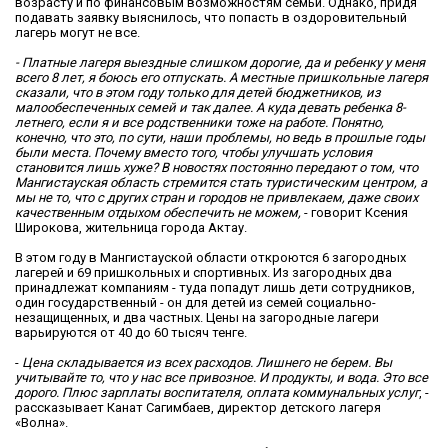
возрасту и по финансовым возможностям семьи. Однако, придя
подавать заявку выяснилось, что попасть в оздоровительный
лагерь могут не все.
- Платные лагеря выездные слишком дорогие, да и ребенку у меня
всего 8 лет, я боюсь его отпускать. А местные пришкольные лагеря
сказали, что в этом году только для детей бюджетников, из
малообеспеченных семей и так далее. А куда девать ребенка 8-
летнего, если я и все родственники тоже на работе. Понятно,
конечно, что это, по сути, наши проблемы, но ведь в прошлые годы
были места. Почему вместо того, чтобы улучшать условия
становится лишь хуже? В новостях постоянно передают о том, что
Мангистауская область стремится стать туристическим центром, а
мы не то, что с других стран и городов не привлекаем, даже своих
качественным отдыхом обеспечить не можем,
- говорит Ксения
Широкова, жительница города Актау.
В этом году в Мангистауской области откроются 6 загородных
лагерей и 69 пришкольных и спортивных. Из загородных два
принадлежат компаниям - туда попадут лишь дети сотрудников,
один государственный - он для детей из семей социально-
незащищенных, и два частных. Цены на загородные лагери
варьируются от 40 до 60 тысяч тенге.
-
Цена складывается из всех расходов. Лишнего не берем. Вы
учитывайте то, что у нас все привозное. И продукты, и вода. Это все
дорого. Плюс зарплаты воспитателя, оплата коммунальных услуг
, -
рассказывает Канат Сагимбаев, директор детского лагеря
«Волна».