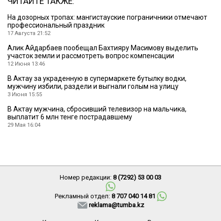
ЧИТАЙТЕ ТАКЖЕ:
На дозорных тропах: мангистауские пограничники отмечают
профессиональный праздник
17 Августа 21:52
Алик Айдарбаев пообещал Бахтияру Масимову выделить
участок земли и рассмотреть вопрос компенсации
12 Июня 13:46
В Актау за украденную в супермаркете бутылку водки,
мужчину избили, раздели и выгнали голым на улицу
3 Июня 15:55
В Актау мужчина, сбросивший телевизор на мальчика,
выплатит 6 млн тенге пострадавшему
29 Мая 16:04
Номер редакции:
8 (7292) 53 00 03
Рекламный отдел:
8 707 040 14 81
reklama@tumba.kz