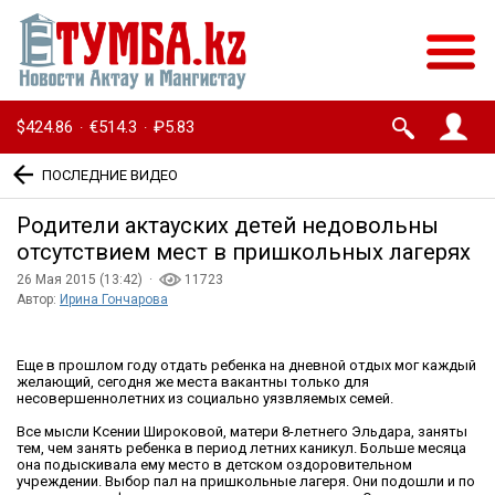
$424.86
€514.3
₽5.83
·
·
ПОСЛЕДНИЕ ВИДЕО
Родители актауских детей недовольны
отсутствием мест в пришкольных лагерях
26 Мая 2015 (13:42) ·
11723
Автор:
Ирина Гончарова
Еще в прошлом году отдать ребенка на дневной отдых мог каждый
желающий, сегодня же места вакантны только для
несовершеннолетних из социально уязвляемых семей.
Все мысли Ксении Широковой, матери 8-летнего Эльдара, заняты
тем, чем занять ребенка в период летних каникул. Больше месяца
она подыскивала ему место в детском оздоровительном
учреждении. Выбор пал на пришкольные лагеря. Они подошли и по