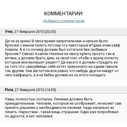
КОММЕНТАРИИ:
Добавить комментарий
Утес
, 27 Февраля 2015 (20:30)
Да че за хрень! В свое время запретили мак и нельзя было
булочки с маком поесть потому что некоторые м*даки этим кайф
ловили. А я то почему должен был остаться без любимых
булочек? Сейчас я капли глазные не смогу купить просто так в
аптеке, а должен брать день за свой счет чтобы к врачу попасть
который мне выпишет рецепт? Да какого я должен страдать из
за того что самоубийцы себя хотят прикончить не одним гавном
так другим. Они же потом все равно что нибудь другое найдут от
чего кайфануть, а я на бабки должен из за этого попадать
Flora
, 27 Февраля 2015 (14:39)
Лама, полностью согласна. Лечение должно быть
принудительным. Человек, который не соображает, не может сам
принять решение о необходимости лечения. Надо насильно их
лечить. Наркотики - такая вещь страшная. Один раз попробовал
по дурости, и нет человека.