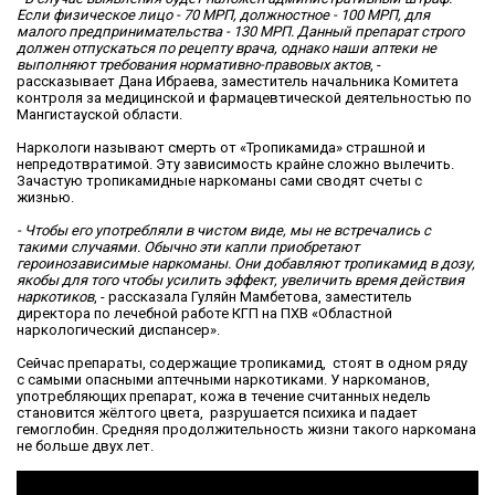
Если физическое лицо - 70 МРП, должностное - 100 МРП, для
малого предпринимательства - 130 МРП. Данный препарат строго
должен отпускаться по рецепту врача, однако наши аптеки не
выполняют требования нормативно-правовых актов
, -
рассказывает Дана Ибраева, заместитель начальника Комитета
контроля за медицинской и фармацевтической деятельностью по
Мангистауской области.
Наркологи называют смерть от «Тропикамида» страшной и
непредотвратимой. Эту зависимость крайне сложно вылечить.
Зачастую тропикамидные наркоманы сами сводят счеты с
жизнью.
- Чтобы его употребляли в чистом виде, мы не встречались с
такими случаями. Обычно эти капли приобретают
героинозависимые наркоманы. Они добавляют тропикамид в дозу,
якобы для того чтобы усилить эффект, увеличить время действия
наркотиков
, - рассказала Гуляйн Мамбетова, заместитель
директора по лечебной работе КГП на ПХВ «Областной
наркологический диспансер».
Сейчас препараты, содержащие тропикамид, стоят в одном ряду
с самыми опасными аптечными наркотиками. У наркоманов,
употребляющих препарат, кожа в течение считанных недель
становится жёлтого цвета, разрушается психика и падает
гемоглобин. Средняя продолжительность жизни такого наркомана
не больше двух лет.