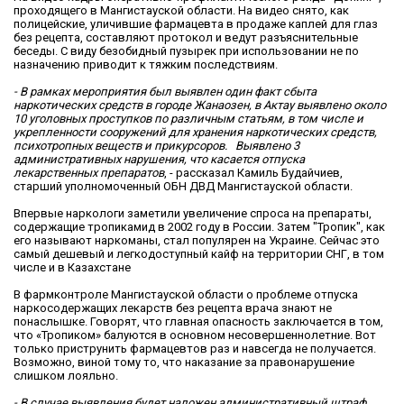
проходящего в Мангистауской области. На видео снято, как
полицейские, уличившие фармацевта в продаже каплей для глаз
без рецепта, составляют протокол и ведут разъяснительные
беседы. С виду безобидный пузырек при использовании не по
назначению приводит к тяжким последствиям.
- В рамках мероприятия был выявлен один факт сбыта
наркотических средств в городе Жанаозен, в Актау выявлено около
10 уголовных проступков по различным статьям, в том числе и
укрепленности сооружений для хранения наркотических средств,
психотропных веществ и прикурсоров. Выявлено 3
административных нарушения, что касается отпуска
лекарственных препаратов
, - рассказал Камиль Будайчиев,
старший уполномоченный ОБН ДВД Мангистауской области.
Впервые наркологи заметили увеличение спроса на препараты,
содержащие тропикамид в 2002 году в России. Затем "Тропик", как
его называют наркоманы, стал популярен на Украине. Сейчас это
самый дешевый и легкодоступный кайф на территории СНГ, в том
числе и в Казахстане
В фармконтроле Мангистауской области о проблеме отпуска
наркосодержащих лекарств без рецепта врача знают не
понаслышке. Говорят, что главная опасность заключается в том,
что «Тропиком» балуются в основном несовершеннолетние. Вот
только приструнить фармацевтов раз и навсегда не получается.
Возможно, виной тому то, что наказание за правонарушение
слишком лояльно.
- В случае выявления будет наложен административный штраф.