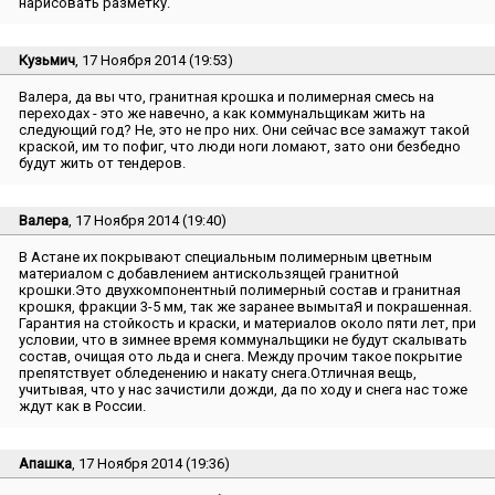
нарисовать разметку.
Кузьмич
, 17 Ноября 2014 (19:53)
Валера, да вы что, гранитная крошка и полимерная смесь на
переходах - это же навечно, а как коммунальщикам жить на
следующий год? Не, это не про них. Они сейчас все замажут такой
краской, им то пофиг, что люди ноги ломают, зато они безбедно
будут жить от тендеров.
Валера
, 17 Ноября 2014 (19:40)
В Астане их покрывают специальным полимерным цветным
материалом с добавлением антискользящей гранитной
крошки.Это двухкомпонентный полимерный состав и гранитная
крошкя, фракции 3-5 мм, так же заранее вымытаЯ и покрашенная.
Гарантия на стойкость и краски, и материалов около пяти лет, при
условии, что в зимнее время коммунальщики не будут скалывать
состав, очищая ото льда и снега. Между прочим такое покрытие
препятствует обледенению и накату снега.Отличная вещь,
учитывая, что у нас зачистили дожди, да по ходу и снега нас тоже
ждут как в России.
Апашка
, 17 Ноября 2014 (19:36)