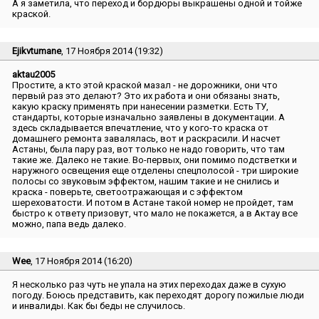
А я заметила, что переход и бордюры выкрашены одной и тойже
краской.
Ejikvtumane
, 17 Ноября 2014 (19:32)
aktau2005
Простите, а кто этой краской мазал - не дорожники, они что
первый раз это делают? Это их работа и они обязаны знать,
какую краску применять при нанесении разметки. Есть ТУ,
стандарты, которые изначально заявлены в документации. А
здесь складывается впечатление, что у кого-то краска от
домашнего ремонта завалялась, вот и раскрасили. И насчет
Астаны, была пару раз, вот только не надо говорить, что там
такие же. Далеко не такие. Во-первых, они помимо подстветки и
наружного освещения еще отделены спецполосой - три широкие
полосы со звуковым эффектом, нашим такие и не снились и
краска - поверьте, светоотражающая и с эффектом
шереховатости. И потом в Астане такой номер не пройдет, там
быстро к ответу призовут, что мало не покажется, а в Актау все
можно, папа ведь далеко.
Wee
, 17 Ноября 2014 (16:20)
Я несколько раз чуть не упала на этих переходах даже в сухую
погоду. Боюсь представить, как переходят дорогу пожилые люди
и инвалиды. Как бы беды не случилось.