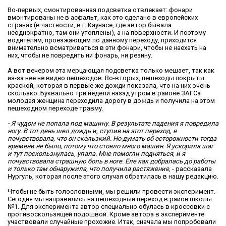
Во-первых, смонтированная подсветка отвлекает: фонари
вмонтированы не в асфальт, как это сделано в европейских
странах (в частности, в г. Каунасе, где автор бывала
неоднократно, там они утоплены), а на поверхности. И поэтому
водителям, проезжающим по данному переходу, приходится
внимательно всматриваться в эти фонари, чтобы не наехать на
них, чтобы не повредить ни фонарь, ни резину.
А вот вечером эта мерцающая подсветка только мешает, так как
из-за нее не видно пешеходов. Во-вторых, пешеходы покрыты
краской, которая в первые же дожди показала, что на них очень
скользко. Буквально три недели назад утром в районе ЗАГСа
молодая женщина переходила дорогу в дождь и получила на этом
пешеходном переходе травму.
- Я чудом не попала под машину. В результате падения я повредила
ногу. В тот день шел дождь и, ступив на этот переход, я
почувствовала, что он скользкий. Но думать об осторожности тогда
времени не было, потому что стояло много машин. Я ускорила шаг
и тут поскользнулась, упала. Мне помогли подняться, и я
почувствовала страшную боль в ноге. Еле как добралась до работы
и только там обнаружила, что получила растяжение,
- рассказала
Нургуль, которая после этого случая обратилась в нашу редакцию.
Чтобы не быть голословными, мы решили провести эксперимент.
Сегодня мы направились на пешеходный переход в район школы
№1. Для эксперимента автор специально обулась в кроссовки с
противоскользящей подошвой. Кроме автора в эксперименте
участвовали случайные прохожие. Итак, сначала мы попробовали