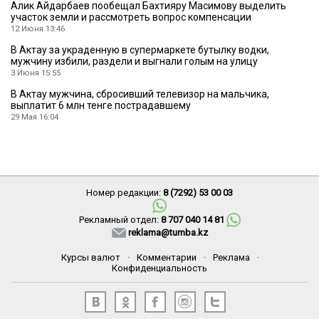
Алик Айдарбаев пообещал Бахтияру Масимову выделить
участок земли и рассмотреть вопрос компенсации
12 Июня 13:46
В Актау за украденную в супермаркете бутылку водки,
мужчину избили, раздели и выгнали голым на улицу
3 Июня 15:55
В Актау мужчина, сбросивший телевизор на мальчика,
выплатит 6 млн тенге пострадавшему
29 Мая 16:04
Номер редакции:
8 (7292) 53 00 03
Рекламный отдел:
8 707 040 14 81
reklama@tumba.kz
Курсы валют
·
Комментарии
·
Реклама
·
Конфиденциальность