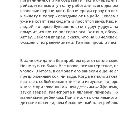
рейса, и на всю эту толпу работали всего два о
взрослые нервничают. Без очереди сразу по нес
к вылету и теперь опаздывают на рейс. Совсем 
уже не хотят там сидеть и просятся вниз. Как, 
людей, которые буквально стоят друг у друга н
помучиться почти полтора часа. Вот оно, обсл
Актау. Забегая вперед, скажу, что на 50 челове
окошек с пограничниками. Там мы прошли паспо
В зале ожидания без проблем приготовила смесь
Но не тут-то было. Все новое, все интересное,
уголок. В итоге, в самолет его занесли еще не с
предложенный сок, ни вода. Когда начало закла
взятые с собой новые книжки и игрушки, котор
книга с приложенным к ней детским «айфоном»,
звуки зверей, транспорта и явлений природы. К
маленьким ребенком. Понятно, что она немного
детские песенки, чем бесконечный плач ребенка