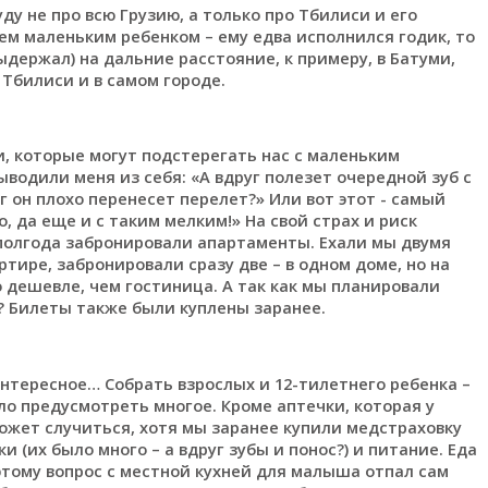
ду не про всю Грузию, а только про Тбилиси и его
ем маленьким ребенком – ему едва исполнился годик, то
ыдержал) на дальние расстояние, к примеру, в Батуми,
 Тбилиси и в самом городе.
, которые могут подстерегать нас с маленьким
ыводили меня из себя: «А вдруг полезет очередной зуб с
 он плохо перенесет перелет?» Или вот этот - самый
о, да еще и с таким мелким!» На свой страх и риск
а полгода забронировали апартаменты. Ехали мы двумя
ртире, забронировали сразу две – в одном доме, но на
дешевле, чем гостиница. А так как мы планировали
? Билеты также были куплены заранее.
интересное… Собрать взрослых и 12-тилетнего ребенка –
ло предусмотреть многое. Кроме аптечки, которая у
может случиться, хотя мы заранее купили медстраховку
и (их было много – а вдруг зубы и понос?) и питание. Еда
этому вопрос с местной кухней для малыша отпал сам