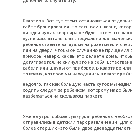
дополнительную плату.
Квартира. Вот тут стоит остановиться отдельно.
сайте бронирования. Но есть один нюанс, котор
ни одна чужая квартира не будет отвечать ваш
ну, не рассчитаны они специально для маленьк
ребенка ставить заглушки на розетки или спе
или на двери, чтобы он случайно не прищемил с
приборы наверх, как вы это делаете дома, чтобы
дотягивается, не скинул это на себя. Естествен
кабели или шнуры от приборов. В квартире или 
то время, которое мы находились в квартире (а
недолго, так как большую часть суток мы езд
ходить следом за ребенком, которому надо было
разбежаться на скользком паркете.
Уже на утро, собрав сумку для ребенка с необ
отправились в детский парк развлечений. Для с
более старших –это были двое двенадцатилетн