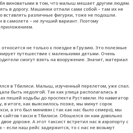
ебя виноватыми в том, что малыш мешает другим людям.
зять в дорогу. Машинки отпали сами собой – там их не
но вставлять различные фигурки, тоже не подошли.
в самолете – не лучший вариант. Поэтому
 приложением.
тносится не только к поездке в Грузию. Это полезные
анирует путешествие с маленькими детьми. Очень
родители смогут взять на вооружение. Значит, материал
лся в Тбилиси. Малыш, изученный перелетом, уже спал.
ала быть недолгой. Так как улица располагалась в
тах пешей ходьбы до проспекта Руставели. Но навигатор
у, в итоге, как выяснилось позже, мы минут сорок
кси, а это был минивэн ( так как нас было семеро), мы
х сайтов такси в Тбилиси. Обошелся он нам довольно
двое дороже. А этот таксист встретил нас в аэропорту с
 – если наш рейс задержится, то с нас не возьмут