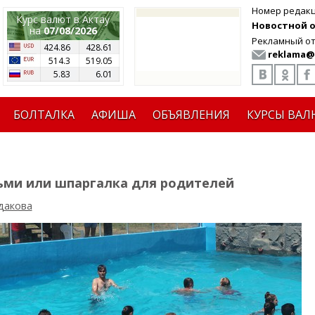
Номер редак
Курс валют в Актау
Новостной от
на
07/08/2026
Рекламный от
424.86
428.61
reklama@
514.3
519.05
5.83
6.01
БОЛТАЛКА
АФИША
ОБЪЯВЛЕНИЯ
КУРСЫ ВАЛ
тьми или шпаргалка для родителей
дакова