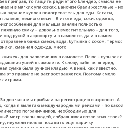
без приправ, то тащить ради этого блендер, смысла не
ках и в мягких упаковках. Баночки брали жестяные – их
ыл заранее куплен подогреватель для еды. Кстати,
главное, немного весит. В итоге еда, соки, одежда,
приспособлений для малыша заняли полностью
пляжную сумку – довольно вместительную – для того,
под рукой в аэропорту и в самолете, да и в самом
 отправлена банка смеси, вода, бутылка с соком, термос
узники, сменная одежда, много
книжек- для развлечения в самолете. Плюс – пузырек с
адывания ушей в самолете. К слову, забегая вперед,
ая сумка была ручной кладью. А в ней, как известно,
ка это правило не распространяется. Поэтому смело
е литрами.
 За два часа мы прибыли на регистрацию в аэропорт. А
о, когда я вылетаю международными рейсами - по какой
личество пограничников, необходимых для
ный метр толпы людей, собравшихся возле этих стоек?
- ну, неужели нельзя посадить еще парочку
Примерно в одно и то же время вылетало сразу четыре