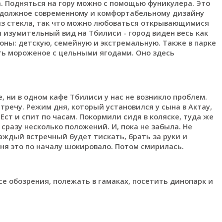
. Подняться на гору можно с помощью фуникулера. Это
 должное современному и комфортабельному дизайну
из стекла, так что можно любоваться открывающимися
 изумительный вид на Тбилиси - город виден весь как
оны: детскую, семейную и экстремальную. Также в парке
ть мороженое с цельными ягодами. Оно здесь
, ни в одном кафе Тбилиси у нас не возникло проблем.
тречу. Режим дня, который установился у сына в Актау,
Ест и спит по часам. Покормили сидя в коляске, туда же
сразу несколько положений. И, пока не забыла. Не
аждый встречный будет тискать, брать за руки и
ня это по началу шокировало. Потом смирилась.
се обозрения, полежать в гамаках, посетить динопарк и