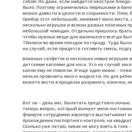
собой. Но даже, если найдется неострое блюдо 
было. Поэтому ограничились пюрешками в баноч
можно довести в целости и сохранности. Плюс б
прибор этот небольшой, занимает мало места, а 
несколько игрушек и всяких разных полезных 
небольшой чемодан. Отдельно пришлось брать 
чтобы нужные вещи для маленького всегда были 
Тбилиси во время поездок по городу. Туда было
на случай, если придется готовить смесь, подг
влажных салфеток и несколько новых игрушек и 
детскими каплями для носа. Это на случай закл
капли ему не помогли. И еще один нюанс – пляжн
нельзя провозить много жидкости. Но для ребен
можете вести в пределах разумного, конечно, н
Вот он – день икс. Вылетать предстояло ночью.
теперь вопрос, который волнует меня постоянн
формуле сотрудники аэропорта высчитывают ко
прохождения паспортного контроля, на квадрат
Сколько уже летаю, никак не могу взять в толк 
пограничников и не создавать такие очереди? 