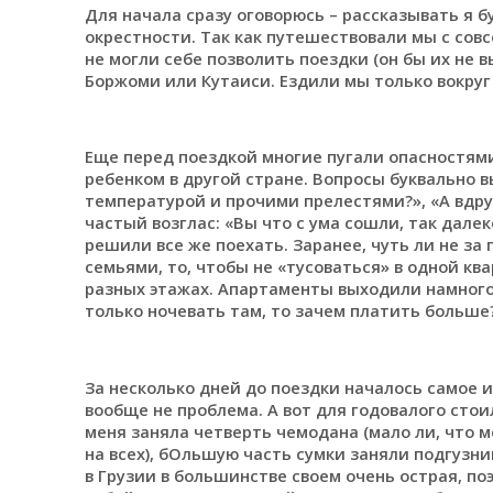
Для начала сразу оговорюсь – рассказывать я бу
окрестности. Так как путешествовали мы с совс
не могли себе позволить поездки (он бы их не в
Боржоми или Кутаиси. Ездили мы только вокруг
Еще перед поездкой многие пугали опасностями
ребенком в другой стране. Вопросы буквально в
температурой и прочими прелестями?», «А вдруг
частый возглас: «Вы что с ума сошли, так далек
решили все же поехать. Заранее, чуть ли не з
семьями, то, чтобы не «тусоваться» в одной ква
разных этажах. Апартаменты выходили намного 
только ночевать там, то зачем платить больше
За несколько дней до поездки началось самое 
вообще не проблема. А вот для годовалого стои
меня заняла четверть чемодана (мало ли, что 
на всех), бОльшую часть сумки заняли подгузник
в Грузии в большинстве своем очень острая, по