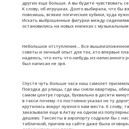
других еще больше. А вы будете чувствовать с
К слову, об игрушках. Долго выбирала, что бы в
повозишь, всякие логические кубики, куда нуж
Искать выброшенные фигурки между сидениями 
остановились на новых книжках с музыкальным
Небольшое отступление… Все вышеизложенное о
советы и личный опыт для тех, кто впервые пл
надеюсь, что хоть что-нибудь из написанного 
был написан не зря.
Спустя чуть больше часа наш самолет приземли
Поездка до улицы, где мы сняли квартиры, обещ
самом центре города, буквально в десяти мину
в такси почему-то постоянно указал не ту дорог
крутились вокруг нужного нам места. К слову, та
заказывали еще в Актау на одном из популярны
дешево. Таксисты в аэропорту содрали бы с нас 
табличкой, причем на сайте даже была оговорка