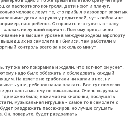
кошка паспортного контроля. Дети ноют и плачут,
колько человек лезут те, кто прибыл в аэропорт впритык
маленькие детки на руках у родителей, чуть побольше
например, наш ребенок. Отправить его гулять в толпу
а головах, не лучший вариант. Поэтому предстояло
уживание на высшем уровне в международном аэропорту
к, вышедших из самолета в Тбилиси, там работали 8
ртный контроль всего за несколько минут.
, тут же его покормила и ждали, что вот-вот он уснет.
 поэтому надо было оббежать и обследовать каждый
пящим. На взлете не сработали ни капли в нос, ни
дывать уши, ребенок начал плакать. Вот тут помогли
ые до полета мы ему не показывали. Очень выручила
 где можно было, нажимая на кнопочки, послушать
стати, музыкальная игрушка – самое то в самолете с
 будет раздражать пассажиров, но лучше слушать
. Он, поверьте, будет раздражать