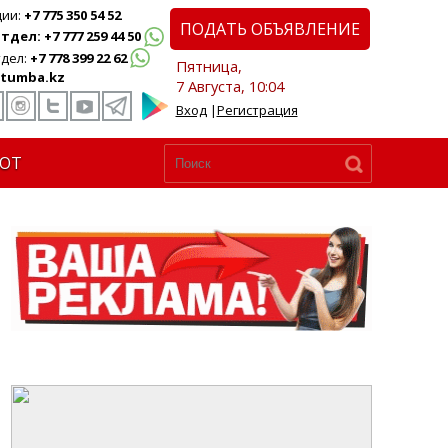
ции:
+7 775 350 54 52
ПОДАТЬ ОБЪЯВЛЕНИЕ
дел: +7 777 259 44 50
дел:
+7 778 399 22 62
Пятница,
tumba.kz
7 Августа, 10:04
Вход
|
Регистрация
ЮТ