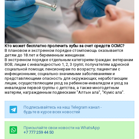
Кто может бесплатно пролечить зубы за счет средств ОСМС?
В плановом и экстренном порядке стомпомощь оказывается
детям до 18 лет и беременным женщинам.
В экстренном порядке отдельным категориям граждан: ветеранам
ВОВ; лицам с инвалидностью 1, 2, 3 групп; получателям адресной
социальной помощи; пенсионерам по возрасту; пациентам с
инфекционными, социально-значимыми заболеваниями и
представляющими опасность для окружающих; неработающим
лицам, осуществляющим уход за ребенком-инвалидом и уход за
инвалидом первой группы с детства, а также многодетным
матерям, награжденным подвесками "Алтын алқа", "Күміс алқа".
Подписывайтесь на наш Telegram канал -
будьте в курсе всех новостей
Присылайте свои новости на WhatsApp
+7 777 259 44 50