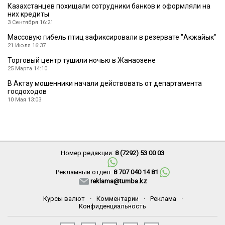
Казахстанцев похищали сотрудники банков и оформляли на
них кредиты
3 Сентября 16:21
Массовую гибель птиц зафиксировали в резервате ″Акжайык″
21 Июля 16:37
Торговый центр тушили ночью в Жанаозене
25 Марта 14:10
В Актау мошенники начали действовать от департамента
госдоходов
10 Мая 13:03
Номер редакции:
8 (7292) 53 00 03
Рекламный отдел:
8 707 040 14 81
reklama@tumba.kz
Курсы валют
·
Комментарии
·
Реклама
·
Конфиденциальность