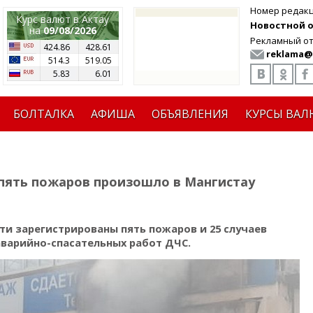
Номер редак
Курс валют в Актау
Новостной от
на
09/08/2026
Рекламный от
424.86
428.61
reklama@
514.3
519.05
5.83
6.01
БОЛТАЛКА
АФИША
ОБЪЯВЛЕНИЯ
КУРСЫ ВАЛ
 пять пожаров произошло в Мангистау
и зарегистрированы пять пожаров и 25 случаев
варийно-спасательных работ ДЧС.