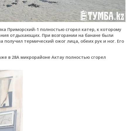
лка Приморский-1 полностью сгорел катер, к которому
ания отдыхающих. При возгорании на банане были
 получил термический ожог лица, обеих рук и ног. Его
раже в 28А микрорайоне Актау полностью сгорел