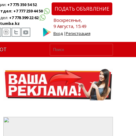
ции:
+7 775 350 54 52
ПОДАТЬ ОБЪЯВЛЕНИЕ
дел: +7 777 259 44 50
дел:
+7 778 399 22 62
Воскресенье,
tumba.kz
9 Августа, 15:49
Вход
|
Регистрация
ЮТ