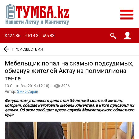
$424.86
€514.3
₽5.83
·
·
ПРОИСШЕСТВИЯ
Мебельщик попал на скамью подсудимых,
обманув жителей Актау на полмиллиона
тенге
13 Сентября 2019 (12:10) ·
3936
Автор:
Эмир Сарин
Фигурантом уголовного дела стал 34-летний местный житель,
который, обещая изготовить мебель клиентам, в итоге присвоил их
деньги. Об этом сообщает пресс-служба Мангистауского областного
суда.