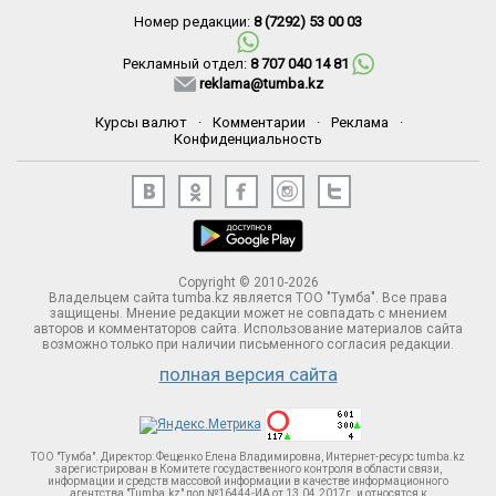
Номер редакции:
8 (7292) 53 00 03
Рекламный отдел:
8 707 040 14 81
reklama@tumba.kz
Курсы валют
·
Комментарии
·
Реклама
·
Конфиденциальность
Copyright © 2010-2026
Владельцем сайта tumba.kz является ТОО "Тумба". Все права
защищены. Мнение редакции может не совпадать с мнением
авторов и комментаторов сайта. Использование материалов сайта
возможно только при наличии письменного согласия редакции.
полная версия сайта
ТОО "Тумба". Директор: Фещенко Елена Владимировна, Интернет-ресурс tumba.kz
зарегистрирован в Комитете госудаственного контроля в области связи,
информации и средств массовой информации в качестве информационного
агентства "Tumba.kz" под №16444-ИА от 13.04.2017г. и относятся к